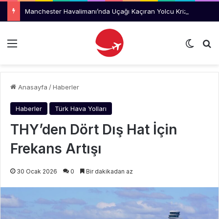
Manchester Havalimanı’nda Uçağı Kaçıran Yolcu Kriz Çıkardı
Menü
Dış gö
Ar
Anasayfa
/
Haberler
Haberler
Türk Hava Yolları
THY’den Dört Dış Hat İçin
Frekans Artışı
30 Ocak 2026
0
Bir dakikadan az