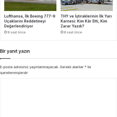
Lufthansa, İlk Boeing 777-9
THY ve İştiraklerinin İlk Yarı
Uçaklarını Reddetmeyi
Karnesi: Kim Kâr Etti, Kim
Değerlendiriyor
Zarar Yazdı?
8 saat önce
8 saat önce
Bir yanıt yazın
E-posta adresiniz yayınlanmayacak.
Gerekli alanlar
*
ile
işaretlenmişlerdir
Y
o
r
u
m