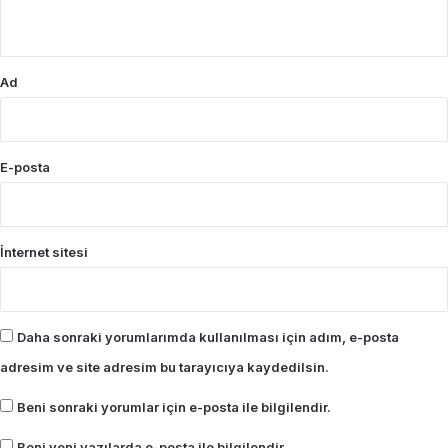
*
Ad
E-posta
İnternet sitesi
Daha sonraki yorumlarımda kullanılması için adım, e-posta
adresim ve site adresim bu tarayıcıya kaydedilsin.
Beni sonraki yorumlar için e-posta ile bilgilendir.
Beni yeni yazılarda e-posta ile bilgilendir.