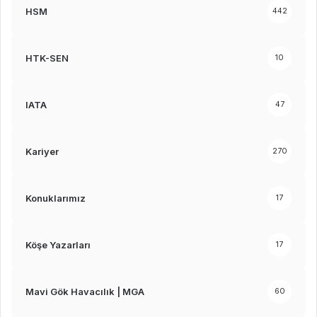
HSM
442
HTK-SEN
10
IATA
47
Kariyer
270
Konuklarımız
17
Köşe Yazarları
17
Mavi Gök Havacılık | MGA
60