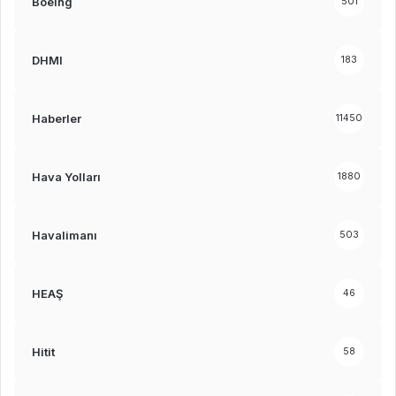
Boeing
501
DHMI
183
Haberler
11450
Hava Yolları
1880
Havalimanı
503
HEAŞ
46
Hitit
58