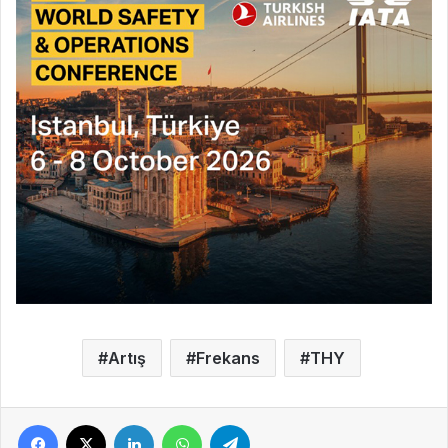
Artış
Frekans
THY
Facebook
X
LinkedIn
WhatsApp
Telegram