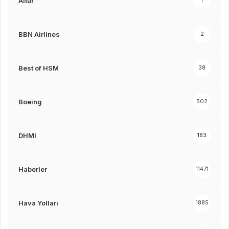
Altur
1
BBN Airlines
2
Best of HSM
38
Boeing
502
DHMI
183
Haberler
11471
Hava Yolları
1885