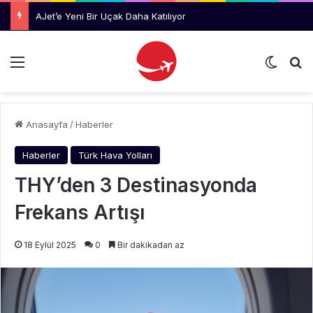
AJet’e Yeni Bir Uçak Daha Katılıyor
Menü
Dış gö
Ar
Anasayfa
/
Haberler
Haberler
Türk Hava Yolları
THY’den 3 Destinasyonda
Frekans Artışı
18 Eylül 2025
0
Bir dakikadan az