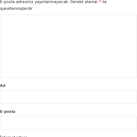
E-posta adresiniz yayınlanmayacak.
Gerekli alanlar
*
ile
işaretlenmişlerdir
Y
o
r
u
m
*
Ad
E-posta