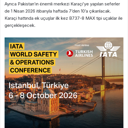
Ayrıca Pakistan’ın önemli merkezi Karaçi’ye yapılan seferler
de 1 Nisan 2026 itibarıyla haftada 7’den 10’a çıkarılacak.
Karaçi hattında ek uçuşlar ilk kez B737-8 MAX tipi uçaklar ile
gerçekleşecek.