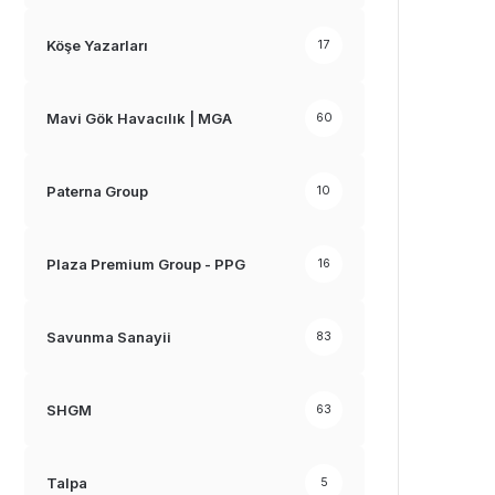
Köşe Yazarları
17
Mavi Gök Havacılık | MGA
60
Paterna Group
10
Plaza Premium Group - PPG
16
Savunma Sanayii
83
SHGM
63
Talpa
5