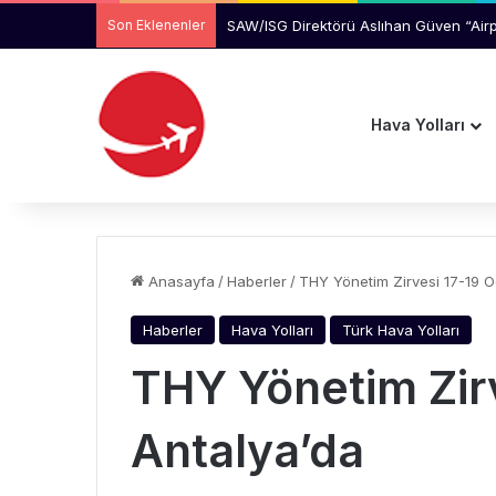
Son Eklenenler
Manchester Havalimanı’nda Uçağı Kaçır
Hava Yolları
Anasayfa
/
Haberler
/
THY Yönetim Zirvesi 17-19 O
Haberler
Hava Yolları
Türk Hava Yolları
THY Yönetim Zirv
Antalya’da