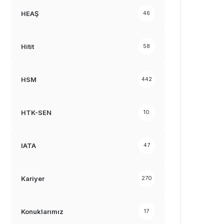
HEAŞ
46
Hitit
58
HSM
442
HTK-SEN
10
IATA
47
Kariyer
270
Konuklarımız
17