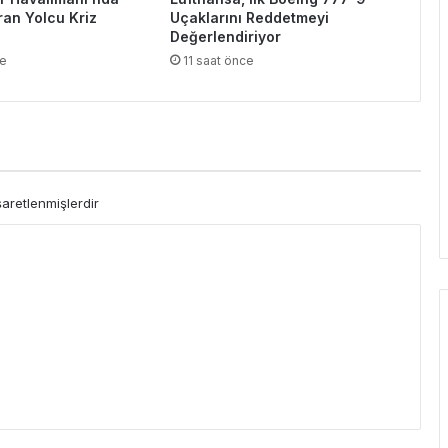
ran Yolcu Kriz
Uçaklarını Reddetmeyi
Değerlendiriyor
ce
11 saat önce
şaretlenmişlerdir