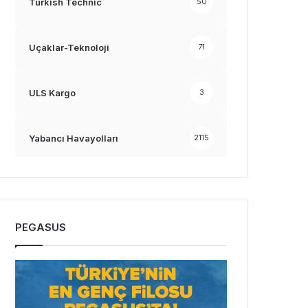
Turkish Technic
50
Uçaklar-Teknoloji
71
ULS Kargo
3
Yabancı Havayolları
2115
PEGASUS