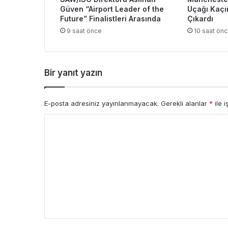
Güven “Airport Leader of the
Uçağı Kaçı
Future” Finalistleri Arasında
Çıkardı
9 saat önce
10 saat ön
Bir yanıt yazın
E-posta adresiniz yayınlanmayacak.
Gerekli alanlar
*
ile i
Y
o
r
u
m
*