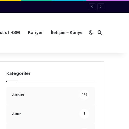
Dış görünümü de
Arama yap ..
st of HSM
Kariyer
İletişim – Künye
Kategoriler
Airbus
479
Altur
1