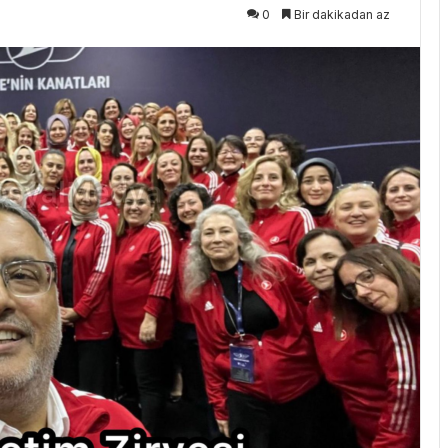
0
Bir dakikadan az