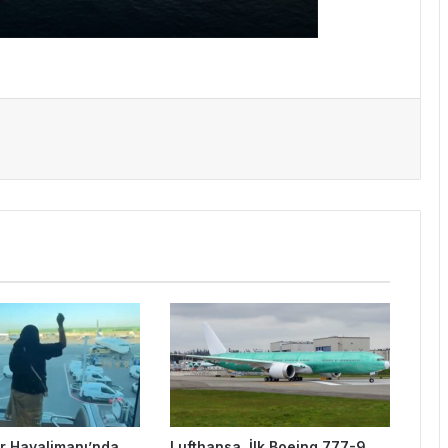
 Havalimanı’nda
Lufthansa, İlk Boeing 777-9