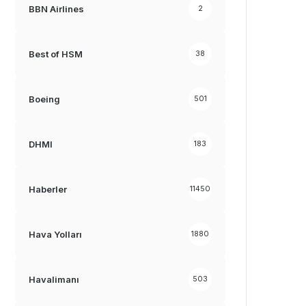
BBN Airlines
2
Best of HSM
38
Boeing
501
DHMI
183
Haberler
11450
Hava Yolları
1880
Havalimanı
503