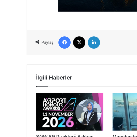
Facebook
X
LinkedIn
Paylaş
İlgili Haberler
SAW/ISG Direktörü Aslıhan
Manchester