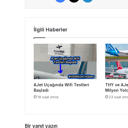
İlgili Haberler
AJet Uçağında Wifi Testleri
THY ve AJet
Başladı
Milyon Yolc
19 saat önce
23 saat ön
Bir yanıt yazın