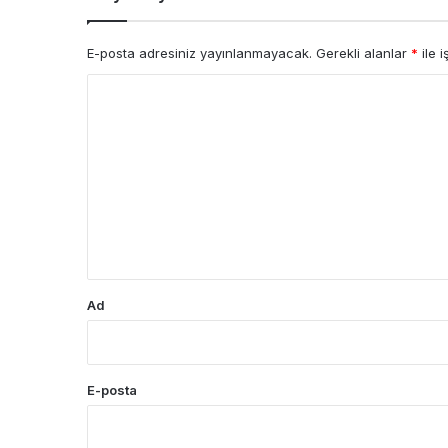
E-posta adresiniz yayınlanmayacak.
Gerekli alanlar
*
ile i
Y
o
r
u
m
*
Ad
E-posta