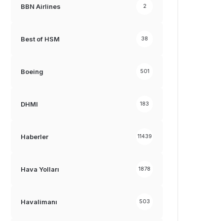
BBN Airlines
2
Best of HSM
38
Boeing
501
DHMI
183
Haberler
11439
Hava Yolları
1878
Havalimanı
503