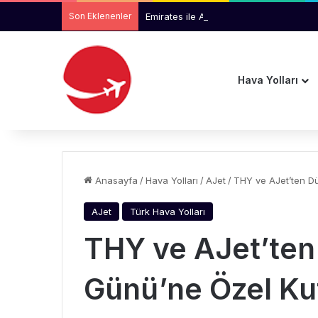
Son Eklenenler
Emirates ile Arsenal Ortaklığı 2033’e Ka
Hava Yolları
Anasayfa
/
Hava Yolları
/
AJet
/
THY ve AJet’ten Dü
AJet
Türk Hava Yolları
THY ve AJet’ten 
Günü’ne Özel Ku