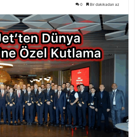
0
Bir dakikadan az