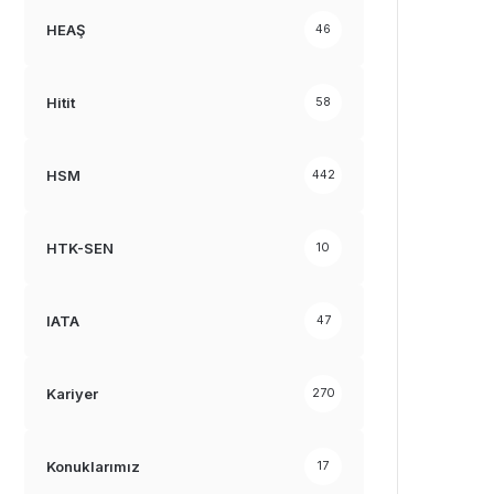
HEAŞ
46
Hitit
58
HSM
442
HTK-SEN
10
IATA
47
Kariyer
270
Konuklarımız
17