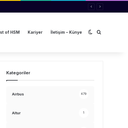
Dış görünümü de
Arama yap ..
st of HSM
Kariyer
İletişim – Künye
Kategoriler
Airbus
479
Altur
1