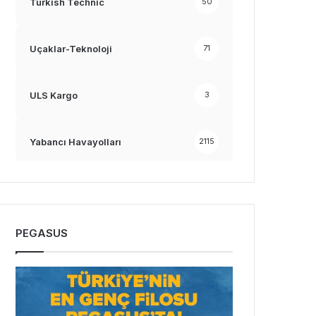
Turkish Technic
50
Uçaklar-Teknoloji
71
ULS Kargo
3
Yabancı Havayolları
2115
PEGASUS