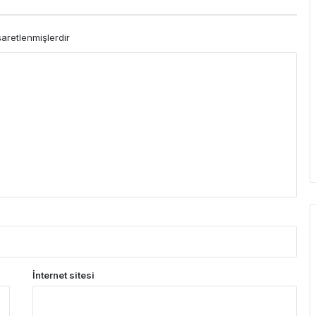
şaretlenmişlerdir
İnternet sitesi