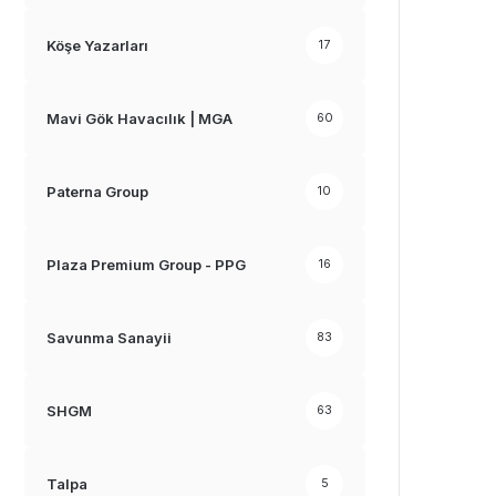
Köşe Yazarları
17
Mavi Gök Havacılık | MGA
60
Paterna Group
10
Plaza Premium Group - PPG
16
Savunma Sanayii
83
SHGM
63
Talpa
5