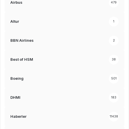
Airbus
479
Altur
1
BBN Airlines
2
Best of HSM
38
Boeing
501
DHMI
183
Haberler
11438