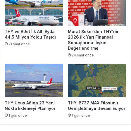
THY ve AJet İlk Altı Ayda
Murat Şeker’den THY’nin
44,5 Milyon Yolcu Taşıdı
2026 İlk Yarı Finansal
Sonuçlarına İlişkin
21 saat önce
Değerlendirme
24 saat önce
THY Uçuş Ağına 23 Yeni
THY, B737 MAX Filosunu
Nokta Eklemeyi Planlıyor
Genişletmeye Devam Ediyor
1 gün önce
1 gün önce