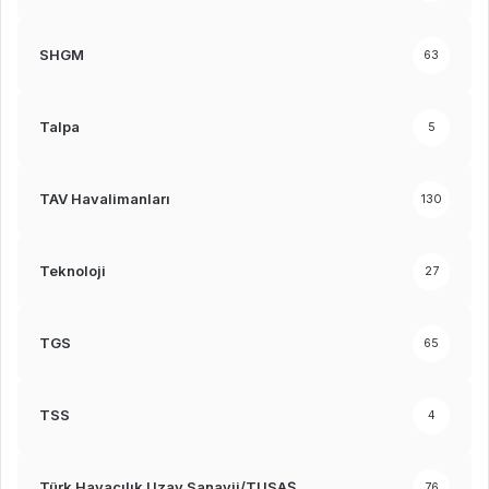
SHGM
63
Talpa
5
TAV Havalimanları
130
Teknoloji
27
TGS
65
TSS
4
Türk Havacılık Uzay Sanayii/TUSAŞ
76