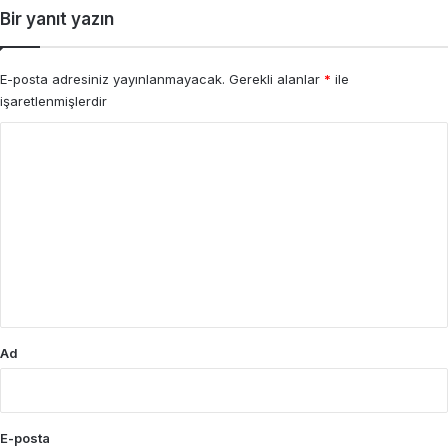
Bir yanıt yazın
E-posta adresiniz yayınlanmayacak.
Gerekli alanlar
*
ile
işaretlenmişlerdir
Y
o
r
u
m
*
Ad
E-posta