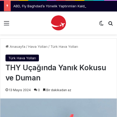
ABD, Fly Baghdad’a Yönelik Yaptırımları Kaldırdı
Menü
Dış gö
Ar
Anasayfa
/
Hava Yolları
/
Türk Hava Yolları
Türk Hava Yolları
THY Uçağında Yanık Kokusu
ve Duman
13 Mayıs 2024
0
Bir dakikadan az