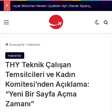
Uçak Motorları Neden Uçaktan Ayrı Olarak Sipariş Ediliyor?
Menü
Dış gö
Ar
Anasayfa
/
Haberler
Haberler
THY Teknik Çalışan
Temsilcileri ve Kadın
Komitesi’nden Açıklama:
“Yeni Bir Sayfa Açma
Zamanı”