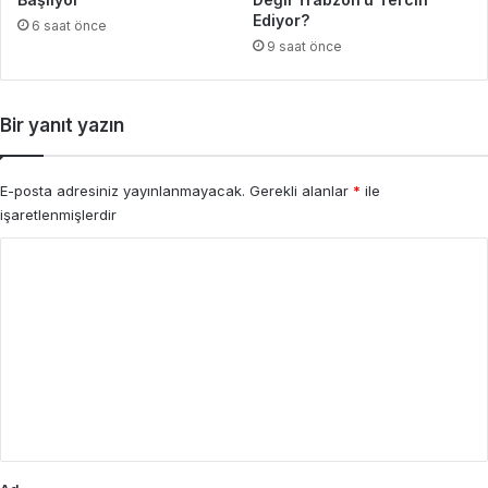
Ediyor?
6 saat önce
9 saat önce
Bir yanıt yazın
E-posta adresiniz yayınlanmayacak.
Gerekli alanlar
*
ile
işaretlenmişlerdir
Y
o
r
u
m
*