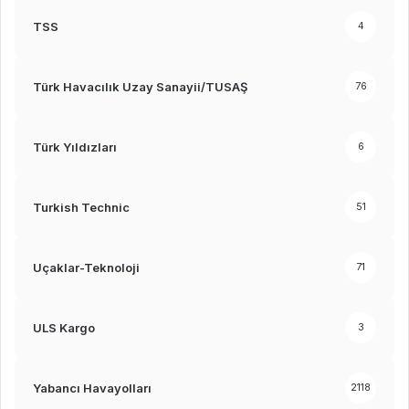
TSS
4
Türk Havacılık Uzay Sanayii/TUSAŞ
76
Türk Yıldızları
6
Turkish Technic
51
Uçaklar-Teknoloji
71
ULS Kargo
3
Yabancı Havayolları
2118