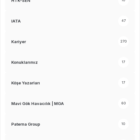
HTK-SEN
10
IATA
47
Kariyer
270
Konuklarımız
17
Köşe Yazarları
17
Mavi Gök Havacılık | MGA
60
Paterna Group
10