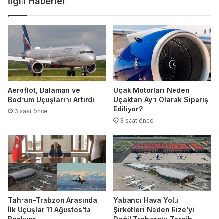
İlgili Haberler
Aeroflot, Dalaman ve
Uçak Motorları Neden
Bodrum Uçuşlarını Artırdı
Uçaktan Ayrı Olarak Sipariş
Ediliyor?
3 saat önce
3 saat önce
Tahran-Trabzon Arasında
Yabancı Hava Yolu
İlk Uçuşlar 11 Ağustos’ta
Şirketleri Neden Rize’yi
Başlıyor
Değil Trabzon’u Tercih