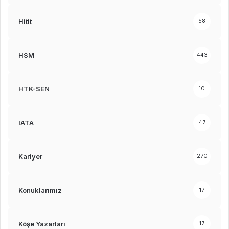
Hitit
58
HSM
443
HTK-SEN
10
IATA
47
Kariyer
270
Konuklarımız
17
Köşe Yazarları
17