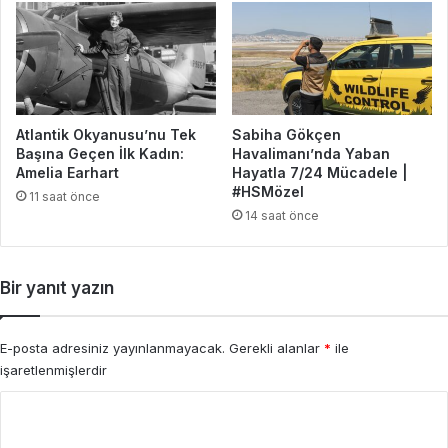
Atlantik Okyanusu’nu Tek
Sabiha Gökçen
Başına Geçen İlk Kadın:
Havalimanı’nda Yaban
Amelia Earhart
Hayatla 7/24 Mücadele |
#HSMözel
11 saat önce
14 saat önce
Bir yanıt yazın
E-posta adresiniz yayınlanmayacak.
Gerekli alanlar
*
ile
işaretlenmişlerdir
Y
o