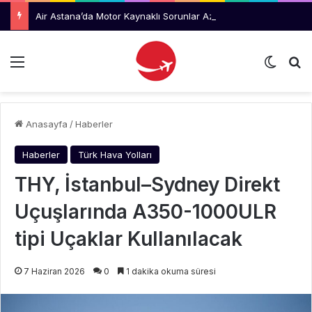
Air Astana’da Motor Kaynaklı Sorunlar Azalıyor, Uluslararası Büyüme Hızlanıyor
Menü
Dış gö
Ar
Anasayfa
/
Haberler
Haberler
Türk Hava Yolları
THY, İstanbul–Sydney Direkt
Uçuşlarında A350-1000ULR
tipi Uçaklar Kullanılacak
7 Haziran 2026
0
1 dakika okuma süresi