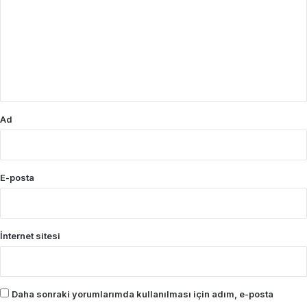
r
u
m
*
Ad
E-posta
İnternet sitesi
Daha sonraki yorumlarımda kullanılması için adım, e-posta