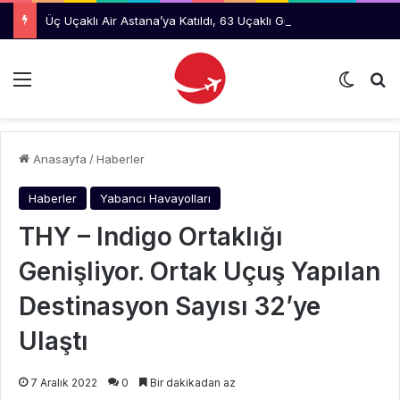
Üç Uçaklı Air Astana’ya Katıldı, 63 Uçaklı Grubun CEO’su Oldu
Menü
Dış gö
Ar
Anasayfa
/
Haberler
Haberler
Yabancı Havayolları
THY – Indigo Ortaklığı
Genişliyor. Ortak Uçuş Yapılan
Destinasyon Sayısı 32’ye
Ulaştı
7 Aralık 2022
0
Bir dakikadan az