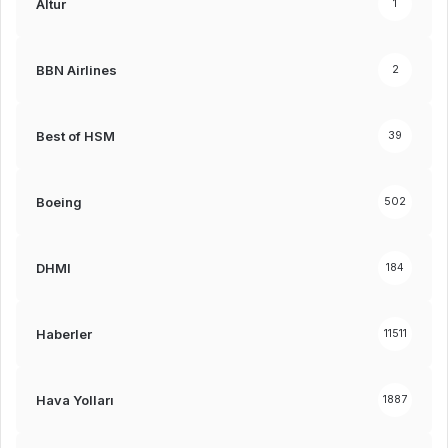
Altur
1
BBN Airlines
2
Best of HSM
39
Boeing
502
DHMI
184
Haberler
11511
Hava Yolları
1887