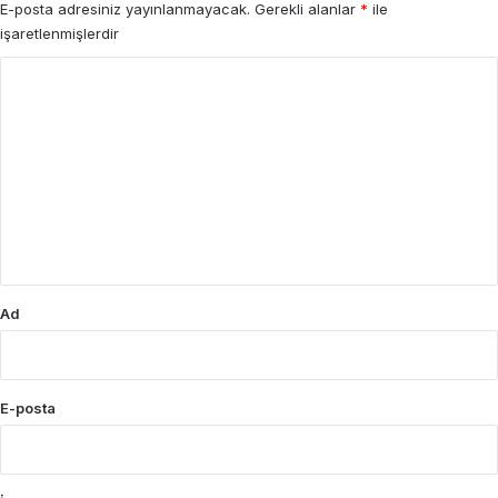
E-posta adresiniz yayınlanmayacak.
Gerekli alanlar
*
ile
işaretlenmişlerdir
Y
o
r
u
m
*
Ad
E-posta