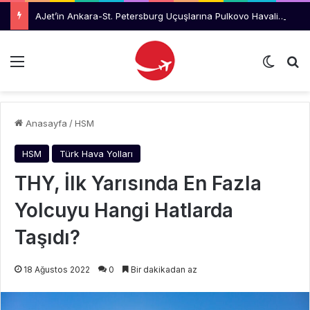
AJet’in Ankara-St. Petersburg Uçuşlarına Pulkovo Havalimanı’ndan Tanıtım Desteği
Menü
Dış gö
Ar
Anasayfa
/
HSM
HSM
Türk Hava Yolları
THY, İlk Yarısında En Fazla
Yolcuyu Hangi Hatlarda
Taşıdı?
18 Ağustos 2022
0
Bir dakikadan az