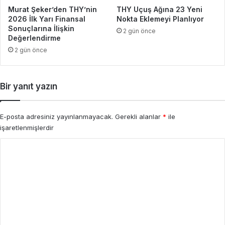
Murat Şeker’den THY’nin
THY Uçuş Ağına 23 Yeni
2026 İlk Yarı Finansal
Nokta Eklemeyi Planlıyor
Sonuçlarına İlişkin
2 gün önce
Değerlendirme
2 gün önce
Bir yanıt yazın
E-posta adresiniz yayınlanmayacak.
Gerekli alanlar
*
ile
işaretlenmişlerdir
Y
o
r
u
m
*