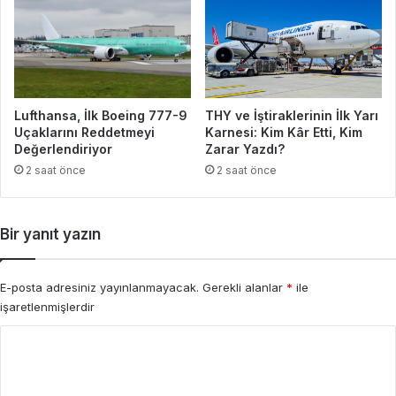
Lufthansa, İlk Boeing 777-9
THY ve İştiraklerinin İlk Yarı
Uçaklarını Reddetmeyi
Karnesi: Kim Kâr Etti, Kim
Değerlendiriyor
Zarar Yazdı?
2 saat önce
2 saat önce
Bir yanıt yazın
E-posta adresiniz yayınlanmayacak.
Gerekli alanlar
*
ile
işaretlenmişlerdir
Y
o
r