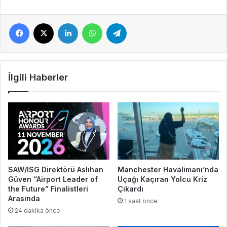
Facebook
X
LinkedIn
WhatsApp
Telegram
İlgili Haberler
SAW/ISG Direktörü Aslıhan
Manchester Havalimanı’nda
Güven “Airport Leader of
Uçağı Kaçıran Yolcu Kriz
the Future” Finalistleri
Çıkardı
Arasında
1 saat önce
24 dakika önce