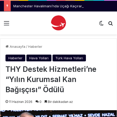
Manchester Havalimanı’nda Uçağı Kaçıran Yolcu Kriz Çıkardı
Menü
Dış gö
Ar
Anasayfa
/
Haberler
Haberler
Hava Yolları
Türk Hava Yolları
THY Destek Hizmetleri’ne
“Yılın Kurumsal Kan
Bağışçısı” Ödülü
11 Haziran 2026
0
Bir dakikadan az