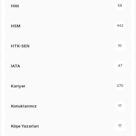
Hitit
58
HSM
442
HTK-SEN
10
IATA
47
Kariyer
270
Konuklarımız
17
Köşe Yazarları
17