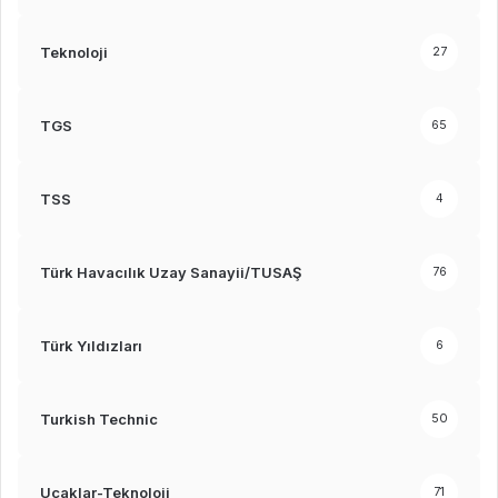
Teknoloji
27
TGS
65
TSS
4
Türk Havacılık Uzay Sanayii/TUSAŞ
76
Türk Yıldızları
6
Turkish Technic
50
Uçaklar-Teknoloji
71