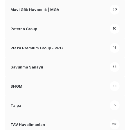
Mavi Gök Havacılık | MGA
60
Paterna Group
10
Plaza Premium Group - PPG
16
Savunma Sanayii
83
SHGM
63
Talpa
5
TAV Havalimanları
130