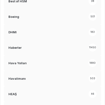
Best of HSM
38
Boeing
501
DHMI
183
Haberler
11450
Hava Yolları
1880
Havalimanı
503
HEAŞ
46