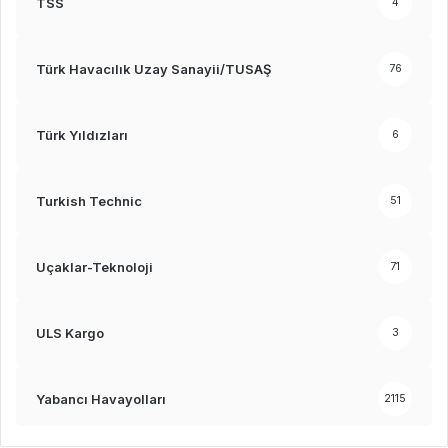
TSS
4
Türk Havacılık Uzay Sanayii/TUSAŞ
76
Türk Yıldızları
6
Turkish Technic
51
Uçaklar-Teknoloji
71
ULS Kargo
3
Yabancı Havayolları
2115