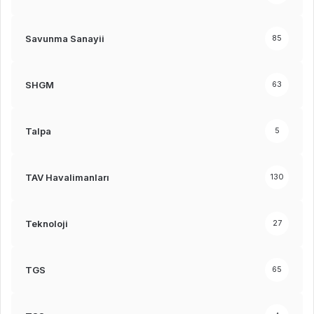
Savunma Sanayii
85
SHGM
63
Talpa
5
TAV Havalimanları
130
Teknoloji
27
TGS
65