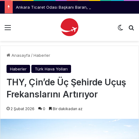
Ankara Ticaret Odası Başkanı Baran, THY Yönetimini Ziyaret Etti
Menü
Dış gö
Ar
Anasayfa
/
Haberler
Haberler
Türk Hava Yolları
THY, Çin’de Üç Şehirde Uçuş
Frekanslarını Artırıyor
2 Şubat 2026
0
Bir dakikadan az