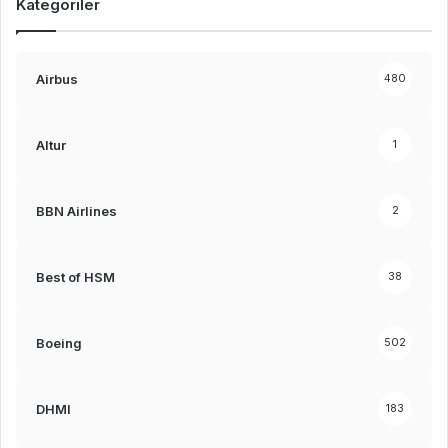
Kategoriler
Airbus
480
Altur
1
BBN Airlines
2
Best of HSM
38
Boeing
502
DHMI
183