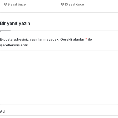
9 saat önce
10 saat önce
Bir yanıt yazın
E-posta adresiniz yayınlanmayacak.
Gerekli alanlar
*
ile
işaretlenmişlerdir
Y
o
r
u
m
*
Ad