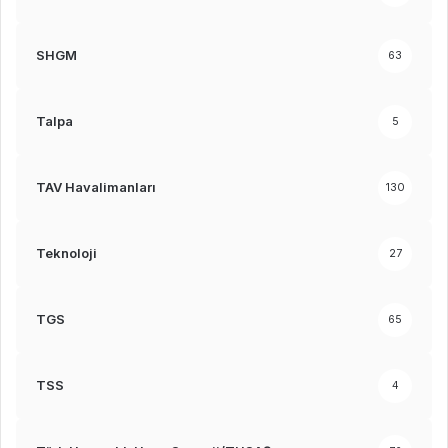
SHGM
63
Talpa
5
TAV Havalimanları
130
Teknoloji
27
TGS
65
TSS
4