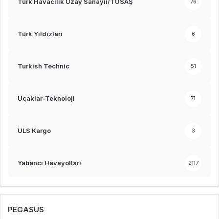
Türk Havacılık Uzay Sanayii/TUSAŞ
76
Türk Yıldızları
6
Turkish Technic
51
Uçaklar-Teknoloji
71
ULS Kargo
3
Yabancı Havayolları
2117
PEGASUS