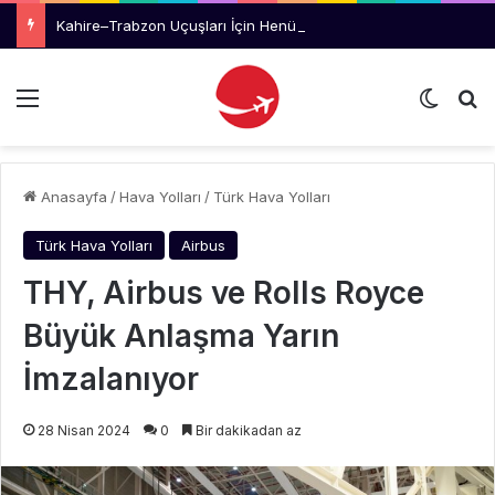
Kahire–Trabzon Uçuşları İçin Henüz Bir Planlama Yok
Menü
Dış gö
Ar
Anasayfa
/
Hava Yolları
/
Türk Hava Yolları
Türk Hava Yolları
Airbus
THY, Airbus ve Rolls Royce
Büyük Anlaşma Yarın
İmzalanıyor
28 Nisan 2024
0
Bir dakikadan az