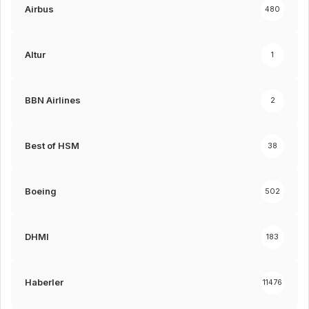
Airbus
480
Altur
1
BBN Airlines
2
Best of HSM
38
Boeing
502
DHMI
183
Haberler
11476