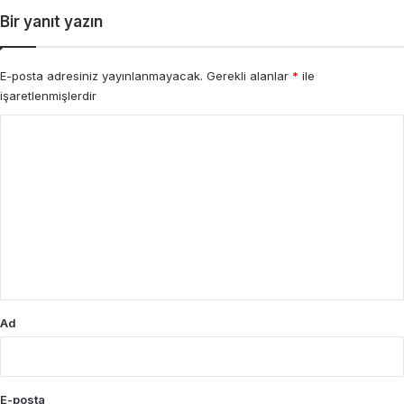
Bir yanıt yazın
E-posta adresiniz yayınlanmayacak.
Gerekli alanlar
*
ile
işaretlenmişlerdir
Y
o
r
u
m
*
Ad
E-posta