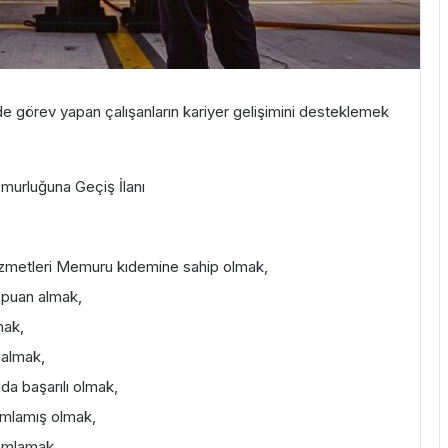
e görev yapan çalışanların kariyer gelişimini desteklemek
urluğuna Geçiş İlanı
u Hizmetleri Memuru kıdemine sahip olmak,
i puan almak,
mak,
 almak,
da başarılı olmak,
mamlamış olmak,
mamlamak,