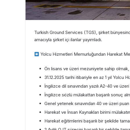
Turkish Ground Services (TGS), şirket bünyesind
amacıyla şirket içi ilanlar yayımladı.
Yolcu Hizmetleri Memurluğundan Harekat Mem
Ön lisans ve üzeri mezuniyete sahip olmak,
31.12.2025 tarihi itibariyle en az 1 yıl Yolc
İngilizce dil sınavından yazılı A2-40 ve üzer
İngilizce sözlü mülakattan başarılı sonuç al
Genel yetenek sınavından 40 ve üzeri puan
Harekat ve İnsan Kaynakları birimi mülakatın
Harekat eğitimlerini başarılı bir şekilde ta
2 Aylık OJT sürecini başarılı bir şekilde ta