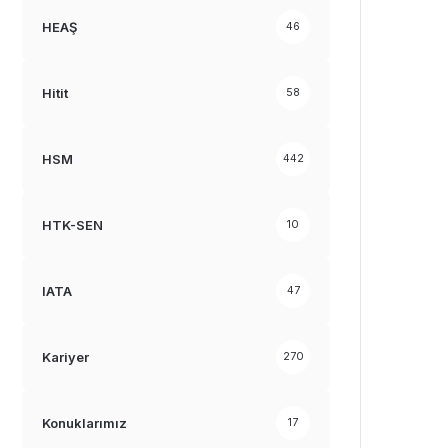
HEAŞ
46
Hitit
58
HSM
442
HTK-SEN
10
IATA
47
Kariyer
270
Konuklarımız
17