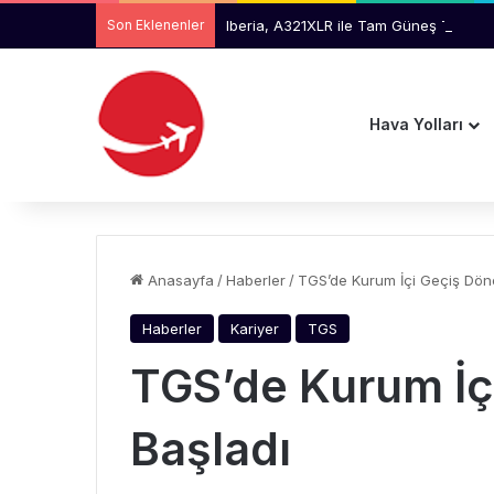
Son Eklenenler
Iberia, A321XLR ile Tam Güneş Tutulma
Hava Yolları
Anasayfa
/
Haberler
/
TGS’de Kurum İçi Geçiş Dön
Haberler
Kariyer
TGS
TGS’de Kurum İç
Başladı