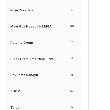
Köşe Yazarları
17
Mavi Gök Havacılık | MGA
60
Paterna Group
10
Plaza Premium Group - PPG
16
Savunma Sanayii
85
SHGM
63
Talpa
5