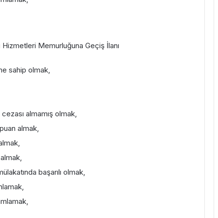
u Hizmetleri Memurluğuna Geçiş İlanı
deme sahip olmak,
lin cezası almamış olmak,
 puan almak,
 almak,
 almak,
mülakatında başarılı olmak,
amlamak,
mamlamak,