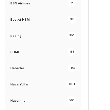
BBN Airlines
2
Best of HSM
38
Boeing
502
DHMI
183
Haberler
11466
Hava Yolları
1884
Havalimanı
503