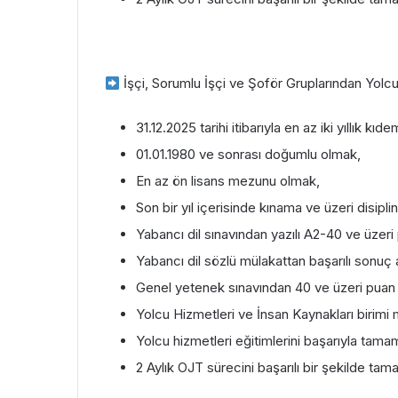
İşçi, Sorumlu İşçi ve Şoför Gruplarından Yolc
31.12.2025 tarihi itibarıyla en az iki yıllık kı
01.01.1980 ve sonrası doğumlu olmak,
En az ön lisans mezunu olmak,
Son bir yıl içerisinde kınama ve üzeri disip
Yabancı dil sınavından yazılı A2-40 ve üzeri
Yabancı dil sözlü mülakattan başarılı sonuç
Genel yetenek sınavından 40 ve üzeri puan
Yolcu Hizmetleri ve İnsan Kaynakları birimi 
Yolcu hizmetleri eğitimlerini başarıyla tam
2 Aylık OJT sürecini başarılı bir şekilde ta