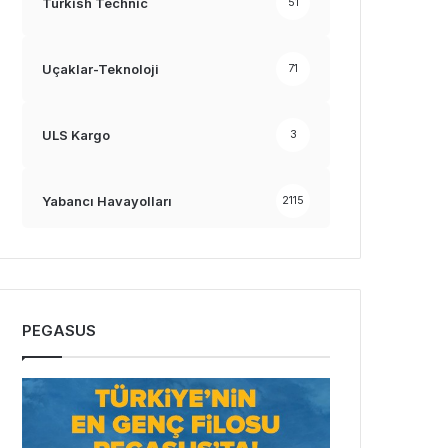
Turkish Technic
51
Uçaklar-Teknoloji
71
ULS Kargo
3
Yabancı Havayolları
2115
PEGASUS