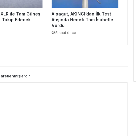
21XLR ile Tam Güneş
Alpagut, AKINCI’dan İlk Test
ı Takip Edecek
Atışında Hedefi Tam İsabetle
Vurdu
e
5 saat önce
şaretlenmişlerdir