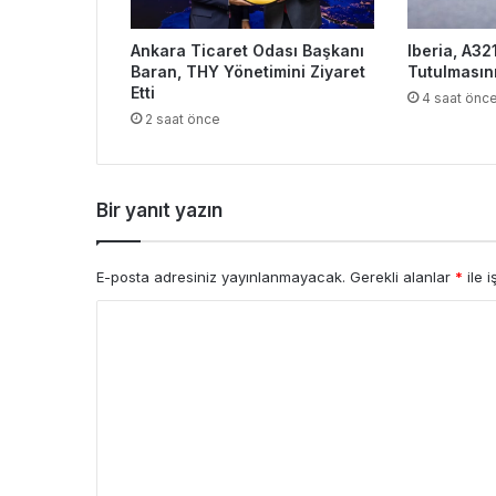
Ankara Ticaret Odası Başkanı
Iberia, A3
Baran, THY Yönetimini Ziyaret
Tutulmasın
Etti
4 saat önc
2 saat önce
Bir yanıt yazın
E-posta adresiniz yayınlanmayacak.
Gerekli alanlar
*
ile i
Y
o
r
u
m
*