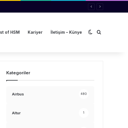
Dış görünümü de
Arama yap ..
st of HSM
Kariyer
İletişim – Künye
Kategoriler
Airbus
480
Altur
1