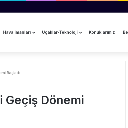
sını Takip Edecek
Havalimanları
Uçaklar-Teknoloji
Konuklarımız
Be
emi Başladı
i Geçiş Dönemi