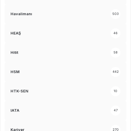
Havalimanı
503
HEAŞ
46
Hitit
58
HSM
442
HTK-SEN
10
IATA
47
Kariyer
270