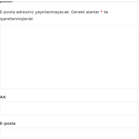
E-posta adresiniz yayınlanmayacak.
Gerekli alanlar
*
ile
işaretlenmişlerdir
Y
o
r
u
m
*
Ad
E-posta