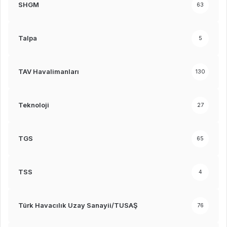
SHGM
63
Talpa
5
TAV Havalimanları
130
Teknoloji
27
TGS
65
TSS
4
Türk Havacılık Uzay Sanayii/TUSAŞ
76