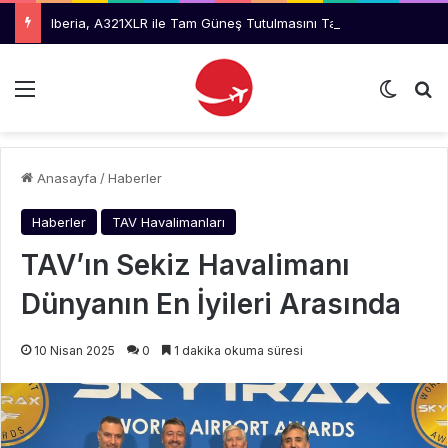
Iberia, A321XLR ile Tam Güneş Tutulmasını Takip Edecek
Menü
Dış gö
Ar
Anasayfa
/
Haberler
Haberler
TAV Havalimanları
TAV’ın Sekiz Havalimanı
Dünyanın En İyileri Arasında
10 Nisan 2025
0
1 dakika okuma süresi