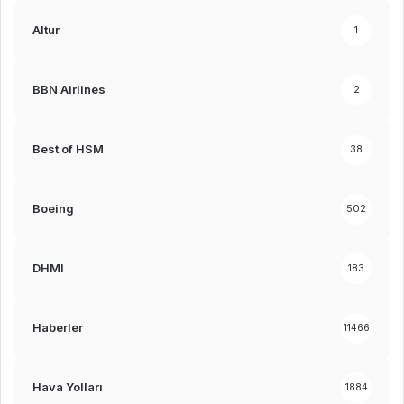
Altur
1
BBN Airlines
2
Best of HSM
38
Boeing
502
DHMI
183
Haberler
11466
Hava Yolları
1884