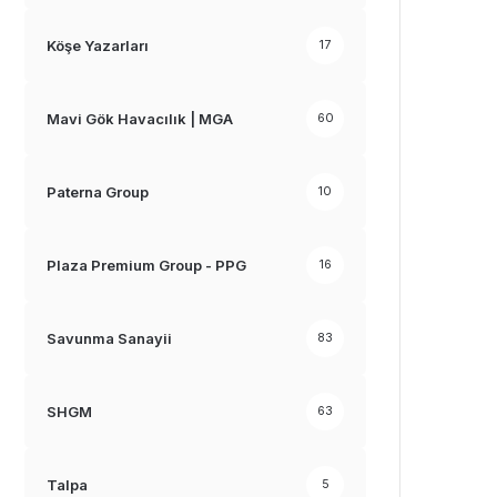
Köşe Yazarları
17
Mavi Gök Havacılık | MGA
60
Paterna Group
10
Plaza Premium Group - PPG
16
Savunma Sanayii
83
SHGM
63
Talpa
5