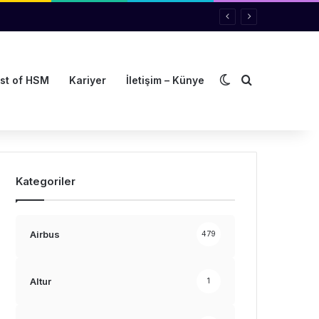
Dış görünümü de
Arama yap ..
st of HSM
Kariyer
İletişim – Künye
Kategoriler
Airbus
479
Altur
1