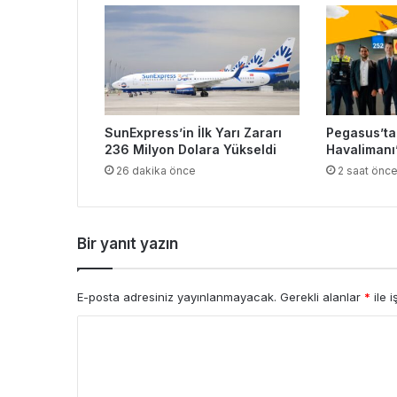
SunExpress’in İlk Yarı Zararı
Pegasus’ta
236 Milyon Dolara Yükseldi
Havalimanı’
26 dakika önce
2 saat önc
Bir yanıt yazın
E-posta adresiniz yayınlanmayacak.
Gerekli alanlar
*
ile i
Y
o
r