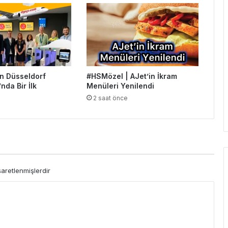
n Düsseldorf
#HSMözel | AJet’in İkram
nda Bir İlk
Menüleri Yenilendi
e
2 saat önce
şaretlenmişlerdir