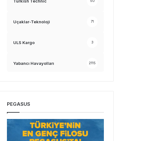
Turkish Technic
50
Uçaklar-Teknoloji
71
ULS Kargo
3
Yabancı Havayolları
2115
PEGASUS