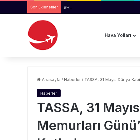
Son Eklenenler
#HSMözel | AJet’in İkram Menüleri Yeni
Hava Yolları
Anasayfa
/
Haberler
/
TASSA, 31 Mayıs Dünya Kabi
Haberler
TASSA, 31 Mayıs
Memurları Günü’