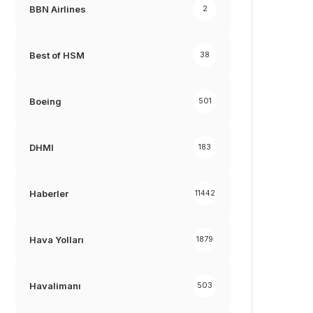
BBN Airlines
2
Best of HSM
38
Boeing
501
DHMI
183
Haberler
11442
Hava Yolları
1879
Havalimanı
503