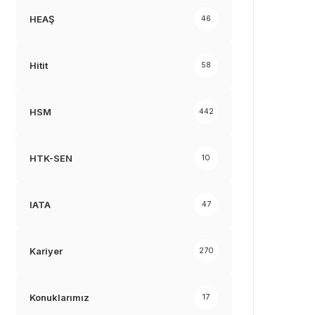
HEAŞ
46
Hitit
58
HSM
442
HTK-SEN
10
IATA
47
Kariyer
270
Konuklarımız
17