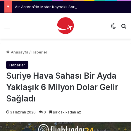
Air Astana’da Motor Kaynaklı Sorunlar Azalıyor, Uluslararası Büyüme Hızlanıyor
Menü
Dış gö
Ar
Anasayfa
/
Haberler
Haberler
Suriye Hava Sahası Bir Ayda
Yaklaşık 6 Milyon Dolar Gelir
Sağladı
3 Haziran 2026
0
Bir dakikadan az