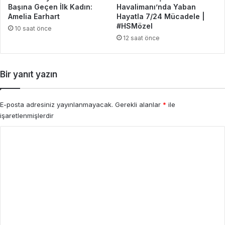
Başına Geçen İlk Kadın:
Havalimanı’nda Yaban
Amelia Earhart
Hayatla 7/24 Mücadele |
#HSMözel
10 saat önce
12 saat önce
Bir yanıt yazın
E-posta adresiniz yayınlanmayacak.
Gerekli alanlar
*
ile
işaretlenmişlerdir
Y
o
r
u
m
*