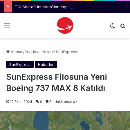
TCI Aircraft Interiors’dan Yapısal Montaj Teknisyeni İlanı
Menü
Dış gö
Ar
Anasayfa
/
Hava Yolları
/
SunExpress
SunExpress
Haberler
SunExpress Filosuna Yeni
Boeing 737 MAX 8 Katıldı
10 Ekim 2024
0
Bir dakikadan az