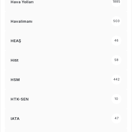
Hava Yolları
1885
Havalimanı
503
HEAŞ
46
Hitit
58
HSM
442
HTK-SEN
10
IATA
47