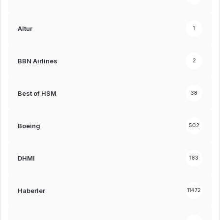
Altur
1
BBN Airlines
2
Best of HSM
38
Boeing
502
DHMI
183
Haberler
11472