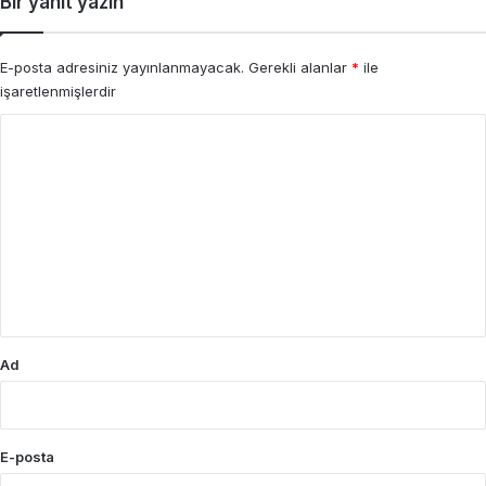
Bir yanıt yazın
E-posta adresiniz yayınlanmayacak.
Gerekli alanlar
*
ile
işaretlenmişlerdir
Y
o
r
u
m
*
Ad
E-posta