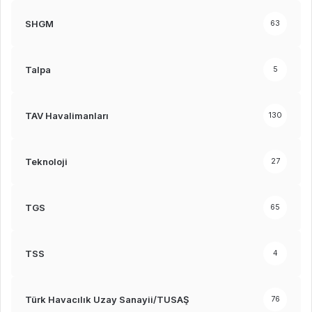
SHGM
63
Talpa
5
TAV Havalimanları
130
Teknoloji
27
TGS
65
TSS
4
Türk Havacılık Uzay Sanayii/TUSAŞ
76