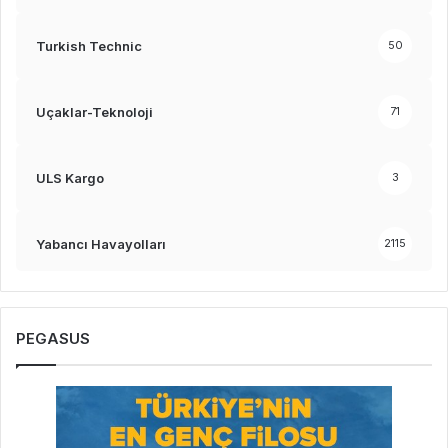
Turkish Technic
50
Uçaklar-Teknoloji
71
ULS Kargo
3
Yabancı Havayolları
2115
PEGASUS