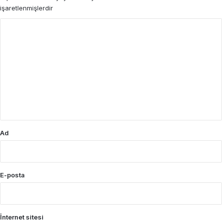
işaretlenmişlerdir
Y
o
r
u
m
*
Ad
E-posta
İnternet sitesi