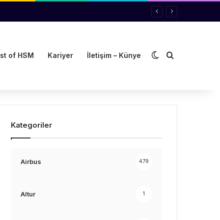
Dış görünümü de
Arama yap ..
st of HSM
Kariyer
İletişim – Künye
Kategoriler
Airbus
479
Altur
1