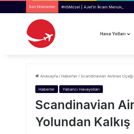
Son Eklenenler
#HSMözel | AJet’in İkram Menüleri Yeni
Hava Yolları
Anasayfa
/
Haberler
/
Scandinavian Airlines Uçağı
Haberler
Yabancı Havayolları
Scandinavian Air
Yolundan Kalkış