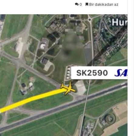
0
Bir dakikadan az