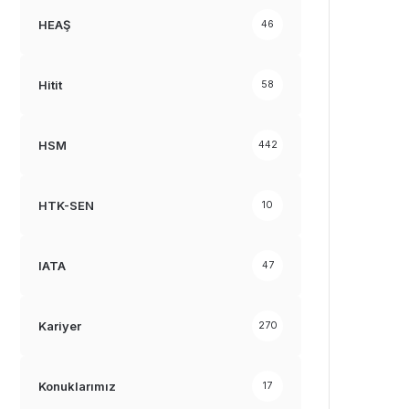
HEAŞ
46
Hitit
58
HSM
442
HTK-SEN
10
IATA
47
Kariyer
270
Konuklarımız
17