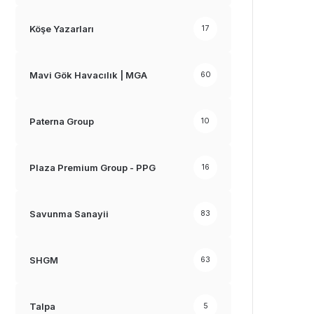
Köşe Yazarları
17
Mavi Gök Havacılık | MGA
60
Paterna Group
10
Plaza Premium Group - PPG
16
Savunma Sanayii
83
SHGM
63
Talpa
5