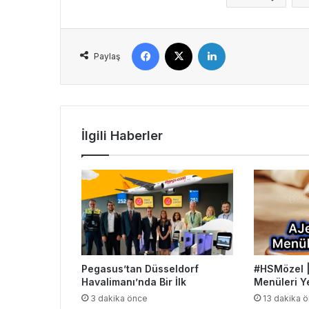
Facebook
X
LinkedIn
Paylaş
İlgili Haberler
Pegasus’tan Düsseldorf
#HSMözel |
Havalimanı’nda Bir İlk
Menüleri Y
3 dakika önce
13 dakika 