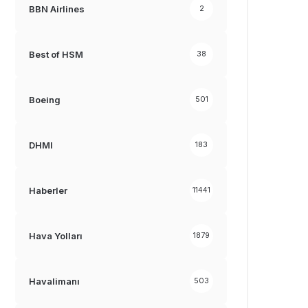
BBN Airlines
2
Best of HSM
38
Boeing
501
DHMI
183
Haberler
11441
Hava Yolları
1879
Havalimanı
503