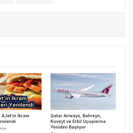
 AJet’in İkram
Qatar Airways, Bahreyn,
enilendi
Kuveyt ve Erbil Uçuşlarına
Yeniden Başlıyor
önce