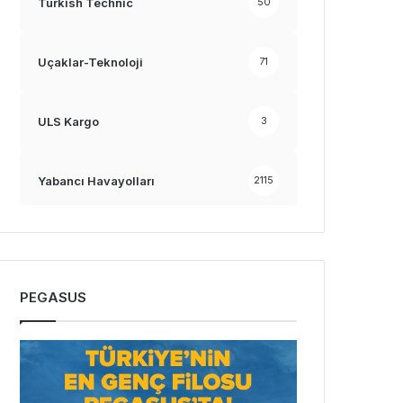
Turkish Technic
50
Uçaklar-Teknoloji
71
ULS Kargo
3
Yabancı Havayolları
2115
PEGASUS