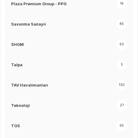
Plaza Premium Group - PPG
16
Savunma Sanayii
85
SHGM
63
Talpa
5
TAV Havalimanları
130
Teknoloji
27
TGS
65