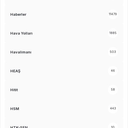
Haberler
11479
Hava Yolları
1885
Havalimanı
503
HEAŞ
46
Hitit
58
HSM
443
HTK-SEN
10