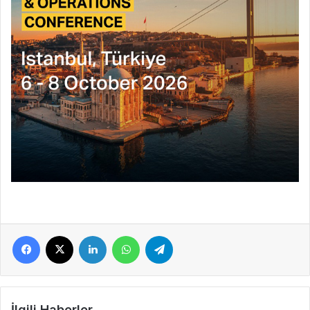
Facebook
X
LinkedIn
WhatsApp
Telegram
İlgili Haberler