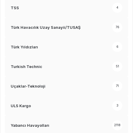
TSS
4
Türk Havacılık Uzay Sanayii/TUSAŞ
76
Türk Yıldızları
6
Turkish Technic
51
Uçaklar-Teknoloji
71
ULS Kargo
3
Yabancı Havayolları
2118