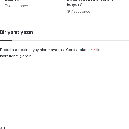
Ediyor?
4 saat önce
7 saat önce
Bir yanıt yazın
E-posta adresiniz yayınlanmayacak.
Gerekli alanlar
*
ile
işaretlenmişlerdir
Y
o
r
u
m
*
Ad