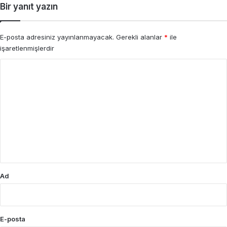
Bir yanıt yazın
E-posta adresiniz yayınlanmayacak.
Gerekli alanlar
*
ile
işaretlenmişlerdir
Y
o
r
u
m
*
Ad
E-posta