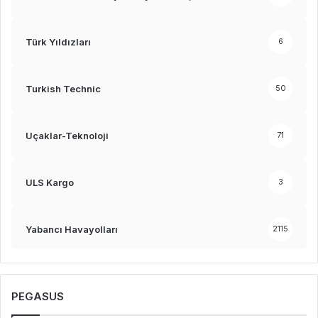
Türk Yıldızları
6
Turkish Technic
50
Uçaklar-Teknoloji
71
ULS Kargo
3
Yabancı Havayolları
2115
PEGASUS