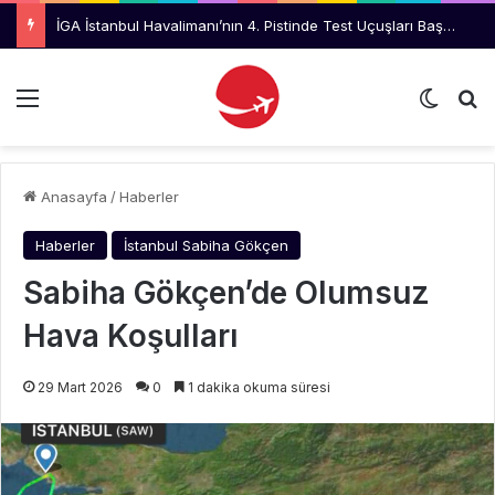
İGA İstanbul Havalimanı’nın 4. Pistinde Test Uçuşları Başladı
Menü
Dış gö
Ar
Anasayfa
/
Haberler
Haberler
İstanbul Sabiha Gökçen
Sabiha Gökçen’de Olumsuz
Hava Koşulları
29 Mart 2026
0
1 dakika okuma süresi