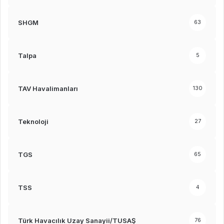
SHGM
63
Talpa
5
TAV Havalimanları
130
Teknoloji
27
TGS
65
TSS
4
Türk Havacılık Uzay Sanayii/TUSAŞ
76