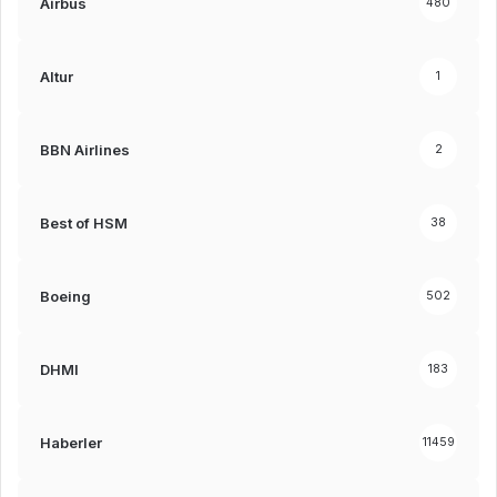
Airbus
480
Altur
1
BBN Airlines
2
Best of HSM
38
Boeing
502
DHMI
183
Haberler
11459