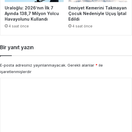
Uraloğlu: 2026’nın İlk 7
Emniyet Kemerini Takmayan
Ayında 138,7 Milyon Yolcu
Çocuk Nedeniyle Uçuş İptal
Havayolunu Kullandı
Edildi
4 saat önce
4 saat önce
Bir yanıt yazın
E-posta adresiniz yayınlanmayacak.
Gerekli alanlar
*
ile
işaretlenmişlerdir
Y
o
r
u
m
*