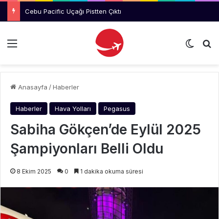
Cebu Pacific Uçağı Pistten Çıktı
Menü
Dış gö
Ar
Anasayfa
/
Haberler
Haberler
Hava Yolları
Pegasus
Sabiha Gökçen’de Eylül 2025
Şampiyonları Belli Oldu
8 Ekim 2025
0
1 dakika okuma süresi