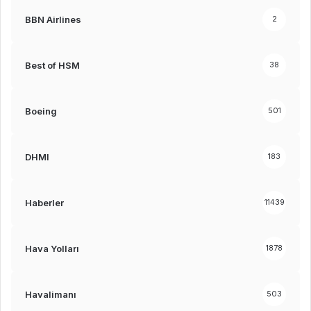
BBN Airlines
2
Best of HSM
38
Boeing
501
DHMI
183
Haberler
11439
Hava Yolları
1878
Havalimanı
503