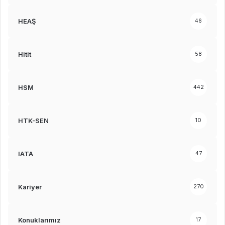
HEAŞ
46
Hitit
58
HSM
442
HTK-SEN
10
IATA
47
Kariyer
270
Konuklarımız
17