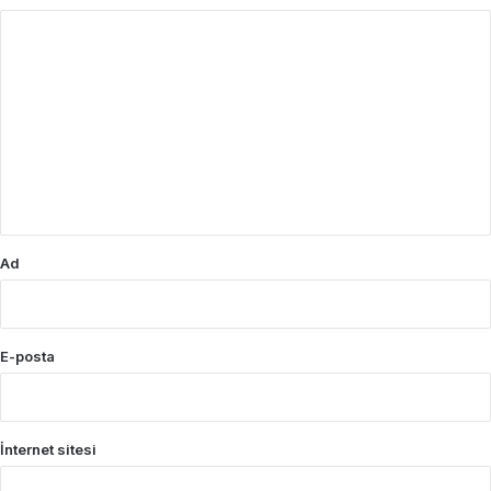
Y
o
r
u
m
*
Ad
E-posta
İnternet sitesi