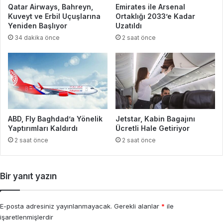
Qatar Airways, Bahreyn,
Emirates ile Arsenal
Kuveyt ve Erbil Uçuşlarına
Ortaklığı 2033’e Kadar
Yeniden Başlıyor
Uzatıldı
34 dakika önce
2 saat önce
ABD, Fly Baghdad’a Yönelik
Jetstar, Kabin Bagajını
Yaptırımları Kaldırdı
Ücretli Hale Getiriyor
2 saat önce
2 saat önce
Bir yanıt yazın
E-posta adresiniz yayınlanmayacak.
Gerekli alanlar
*
ile
işaretlenmişlerdir