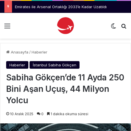
Emirates ile Arsenal Ortaklığı 2033’e Kadar Uzatıldı
Menü
Dış gö
Ar
Anasayfa
/
Haberler
Haberler
İstanbul Sabiha Gökçen
Sabiha Gökçen’de 11 Ayda 250
Bini Aşan Uçuş, 44 Milyon
Yolcu
10 Aralık 2025
0
1 dakika okuma süresi