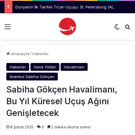
Dünyanın İlk Tarifeli Ticari Uçuşu: St. Petersburg (ABD) – Tampa
Menü
Dış gö
Ar
Anasayfa
/
Haberler
Haberler
Hava Yolları
Havalimanı
İstanbul Sabiha Gökçen
Sabiha Gökçen Havalimanı,
Bu Yıl Küresel Uçuş Ağını
Genişletecek
8 Şubat 2025
0
2 dakika okuma süresi