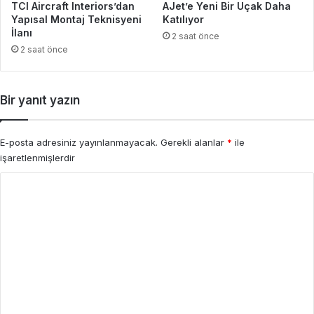
TCI Aircraft Interiors’dan
AJet’e Yeni Bir Uçak Daha
Yapısal Montaj Teknisyeni
Katılıyor
İlanı
2 saat önce
2 saat önce
Bir yanıt yazın
E-posta adresiniz yayınlanmayacak.
Gerekli alanlar
*
ile
işaretlenmişlerdir
Y
o
r
u
m
*