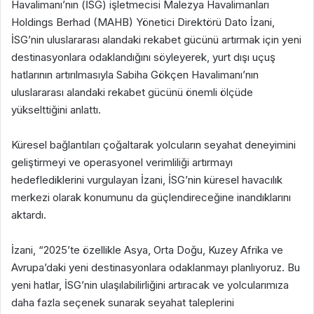
Havalimanı’nın (İSG) işletmecisi Malezya Havalimanları
Holdings Berhad (MAHB) Yönetici Direktörü Dato İzani,
İSG’nin uluslararası alandaki rekabet gücünü artırmak için yeni
destinasyonlara odaklandığını söyleyerek, yurt dışı uçuş
hatlarının artırılmasıyla Sabiha Gökçen Havalimanı’nın
uluslararası alandaki rekabet gücünü önemli ölçüde
yükselttiğini anlattı.
Küresel bağlantıları çoğaltarak yolcuların seyahat deneyimini
geliştirmeyi ve operasyonel verimliliği artırmayı
hedeflediklerini vurgulayan İzani, İSG’nin küresel havacılık
merkezi olarak konumunu da güçlendireceğine inandıklarını
aktardı.
İzani, “2025’te özellikle Asya, Orta Doğu, Kuzey Afrika ve
Avrupa’daki yeni destinasyonlara odaklanmayı planlıyoruz. Bu
yeni hatlar, İSG’nin ulaşılabilirliğini artıracak ve yolcularımıza
daha fazla seçenek sunarak seyahat taleplerini