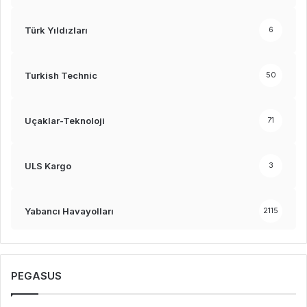
Türk Yıldızları
6
Turkish Technic
50
Uçaklar-Teknoloji
71
ULS Kargo
3
Yabancı Havayolları
2115
PEGASUS