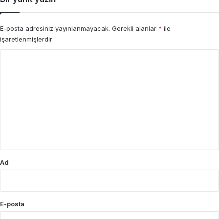
E-posta adresiniz yayınlanmayacak.
Gerekli alanlar
*
ile
işaretlenmişlerdir
Y
o
r
u
m
*
Ad
E-posta