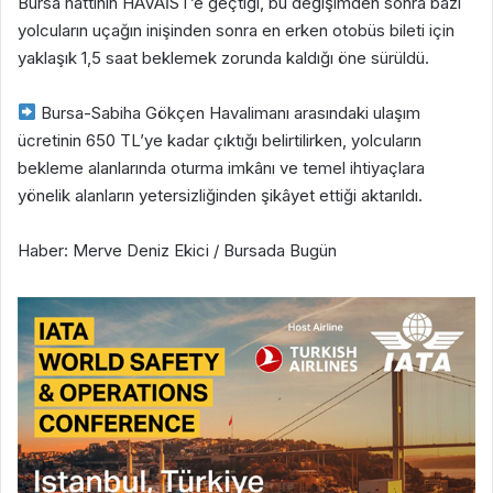
Bursa hattının HAVAİST’e geçtiği, bu değişimden sonra bazı
yolcuların uçağın inişinden sonra en erken otobüs bileti için
yaklaşık 1,5 saat beklemek zorunda kaldığı öne sürüldü.
Bursa-Sabiha Gökçen Havalimanı arasındaki ulaşım
ücretinin 650 TL’ye kadar çıktığı belirtilirken, yolcuların
bekleme alanlarında oturma imkânı ve temel ihtiyaçlara
yönelik alanların yetersizliğinden şikâyet ettiği aktarıldı.
Haber: Merve Deniz Ekici / Bursada Bugün