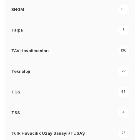
SHGM
63
Talpa
5
TAV Havalimanları
130
Teknoloji
27
TGS
65
TSS
4
Türk Havacılık Uzay Sanayii/TUSAŞ
76