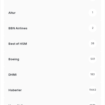
Altur
1
BBN Airlines
2
Best of HSM
38
Boeing
501
DHMI
183
Haberler
11443