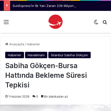
SunExpress’in İlk Yarı Zararı 236 Milyon Dolara Yükseldi
Menü
Dış gö
Ar
Anasayfa
/
Haberler
Haberler
Havalimanı
İstanbul Sabiha Gökçen
Sabiha Gökçen-Bursa
Hattında Bekleme Süresi
Tepkisi
1 Haziran 2026
0
Bir dakikadan az