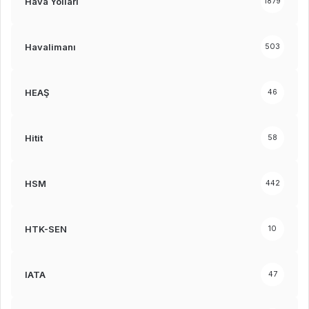
Hava Yolları
1879
Havalimanı
503
HEAŞ
46
Hitit
58
HSM
442
HTK-SEN
10
IATA
47