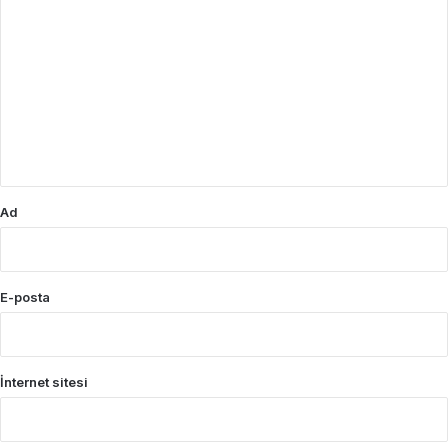
o
r
u
m
*
Ad
E-posta
İnternet sitesi