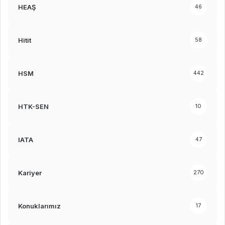
HEAŞ
46
Hitit
58
HSM
442
HTK-SEN
10
IATA
47
Kariyer
270
Konuklarımız
17