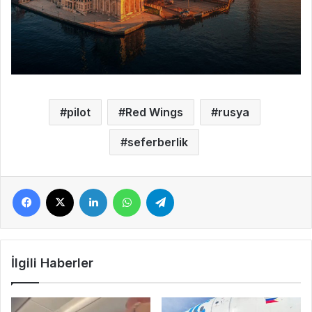
pilot
Red Wings
rusya
seferberlik
Facebook
X
LinkedIn
WhatsApp
Telegram
İlgili Haberler