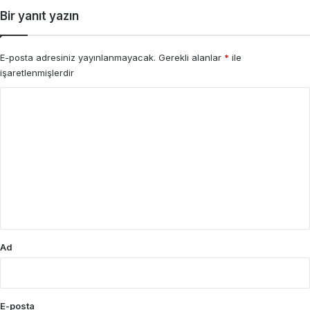
Bir yanıt yazın
E-posta adresiniz yayınlanmayacak.
Gerekli alanlar
*
ile
işaretlenmişlerdir
Y
o
r
u
m
*
Ad
E-posta