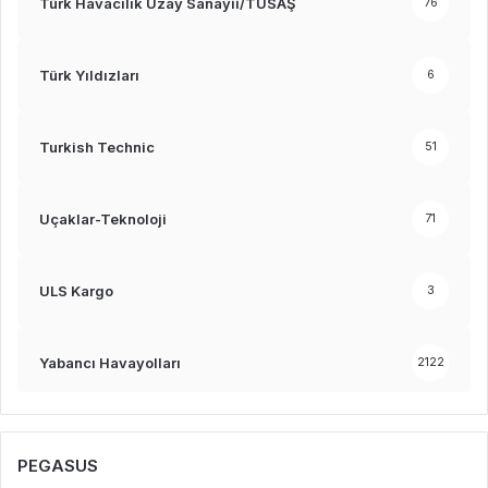
Türk Havacılık Uzay Sanayii/TUSAŞ
76
Türk Yıldızları
6
Turkish Technic
51
Uçaklar-Teknoloji
71
ULS Kargo
3
Yabancı Havayolları
2122
PEGASUS