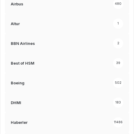
Airbus
480
Altur
1
BBN Airlines
2
Best of HSM
39
Boeing
502
DHMI
183
Haberler
11486