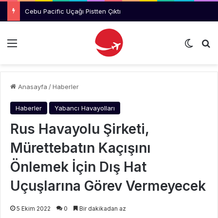
Cebu Pacific Uçağı Pistten Çıktı
Menü
Dış gö
Ar
Anasayfa
/
Haberler
Haberler
Yabancı Havayolları
Rus Havayolu Şirketi,
Mürettebatın Kaçışını
Önlemek İçin Dış Hat
Uçuşlarına Görev Vermeyecek
5 Ekim 2022
0
Bir dakikadan az