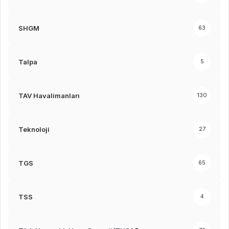
SHGM
63
Talpa
5
TAV Havalimanları
130
Teknoloji
27
TGS
65
TSS
4