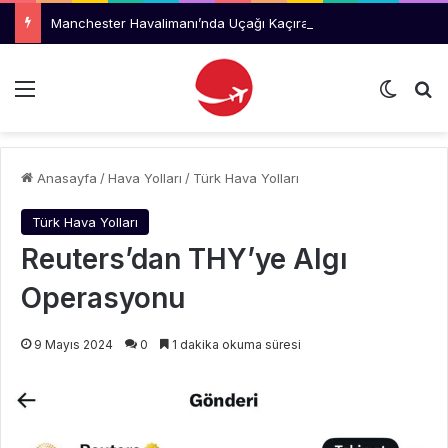
Manchester Havalimanı’nda Uçağı Kaçıran Yolcu Kriz Çıkardı
Menü
Dış gö
Ar
Anasayfa
/
Hava Yolları
/
Türk Hava Yolları
Türk Hava Yolları
Reuters’dan THY’ye Algı
Operasyonu
9 Mayıs 2024
0
1 dakika okuma süresi