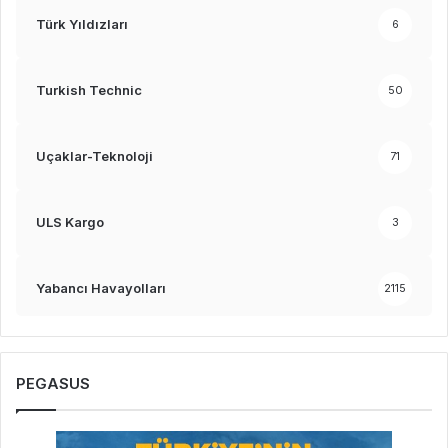
Türk Yıldızları
6
Turkish Technic
50
Uçaklar-Teknoloji
71
ULS Kargo
3
Yabancı Havayolları
2115
PEGASUS