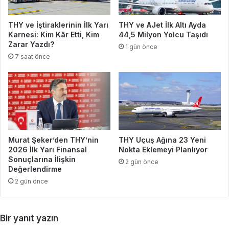
THY ve İştiraklerinin İlk Yarı
THY ve AJet İlk Altı Ayda
Karnesi: Kim Kâr Etti, Kim
44,5 Milyon Yolcu Taşıdı
Zarar Yazdı?
1 gün önce
7 saat önce
Murat Şeker’den THY’nin
THY Uçuş Ağına 23 Yeni
2026 İlk Yarı Finansal
Nokta Eklemeyi Planlıyor
Sonuçlarına İlişkin
2 gün önce
Değerlendirme
2 gün önce
Bir yanıt yazın