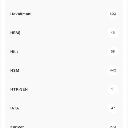
Havalimanı
503
HEAŞ
46
Hitit
58
HSM
442
HTK-SEN
10
IATA
47
Kariyer
270