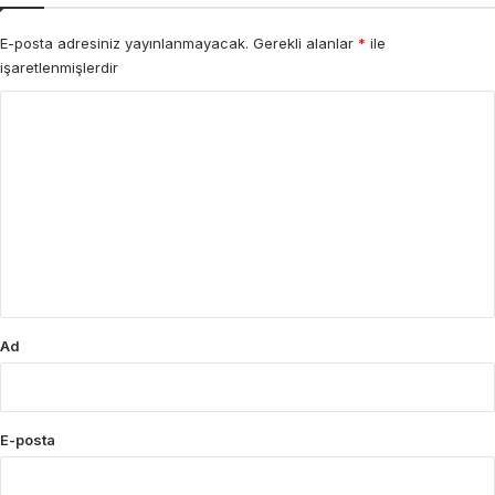
E-posta adresiniz yayınlanmayacak.
Gerekli alanlar
*
ile
işaretlenmişlerdir
Y
o
r
u
m
*
Ad
E-posta