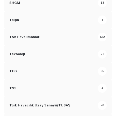
SHGM
63
Talpa
5
TAV Havalimanları
130
Teknoloji
27
TGS
65
TSS
4
Türk Havacılık Uzay Sanayii/TUSAŞ
76