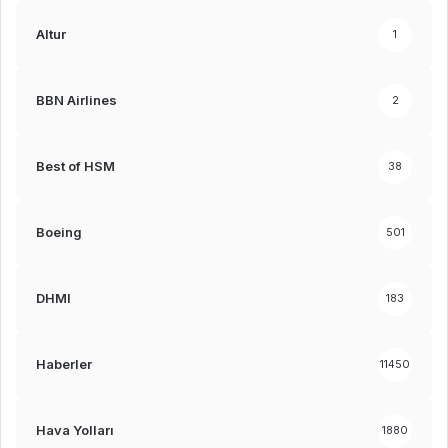
Altur
1
BBN Airlines
2
Best of HSM
38
Boeing
501
DHMI
183
Haberler
11450
Hava Yolları
1880