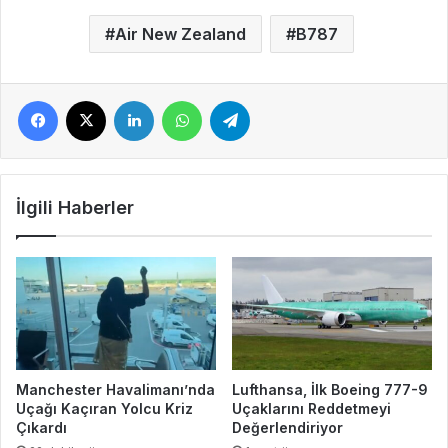
Air New Zealand
B787
Facebook
X
LinkedIn
WhatsApp
Telegram
İlgili Haberler
Manchester Havalimanı’nda
Lufthansa, İlk Boeing 777-9
Uçağı Kaçıran Yolcu Kriz
Uçaklarını Reddetmeyi
Çıkardı
Değerlendiriyor