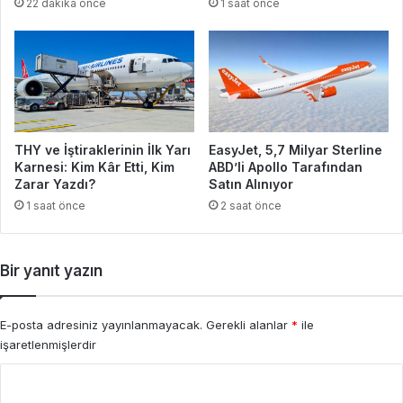
22 dakika önce
1 saat önce
THY ve İştiraklerinin İlk Yarı
EasyJet, 5,7 Milyar Sterline
Karnesi: Kim Kâr Etti, Kim
ABD’li Apollo Tarafından
Zarar Yazdı?
Satın Alınıyor
1 saat önce
2 saat önce
Bir yanıt yazın
E-posta adresiniz yayınlanmayacak.
Gerekli alanlar
*
ile
işaretlenmişlerdir
Y