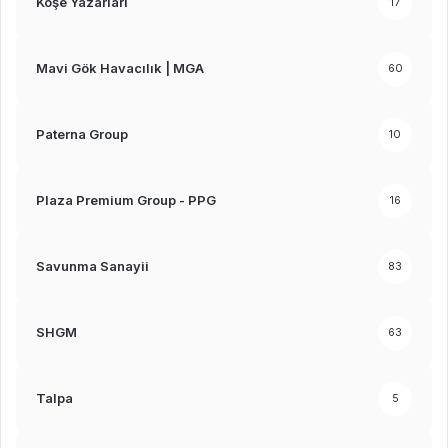
Köşe Yazarları
17
Mavi Gök Havacılık | MGA
60
Paterna Group
10
Plaza Premium Group - PPG
16
Savunma Sanayii
83
SHGM
63
Talpa
5