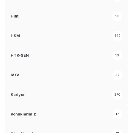
Hitit
58
HSM
442
HTK-SEN
10
IATA
47
Kariyer
270
Konuklarımız
17