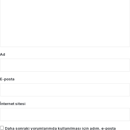
o
r
u
m
*
Ad
E-posta
İnternet sitesi
Daha sonraki yorumlarımda kullanılması için adım, e-posta