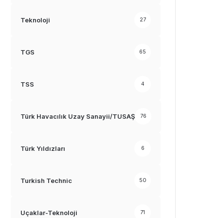
Teknoloji
27
TGS
65
TSS
4
Türk Havacılık Uzay Sanayii/TUSAŞ
76
Türk Yıldızları
6
Turkish Technic
50
Uçaklar-Teknoloji
71