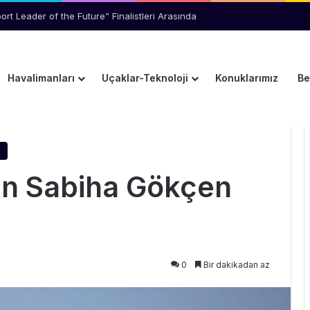
an Yolcu Kriz Çıkardı
Havalimanları
Uçaklar-Teknoloji
Konuklarımız
Be
ökçen Kararı
en Sabiha Gökçen
0
Bir dakikadan az