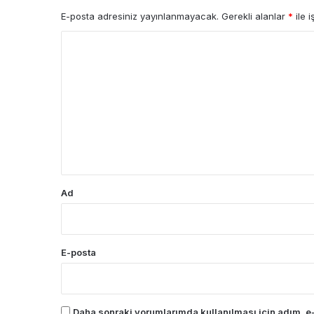
E-posta adresiniz yayınlanmayacak.
Gerekli alanlar
*
ile i
Y
o
r
u
m
*
Ad
E-posta
Daha sonraki yorumlarımda kullanılması için adım, e-