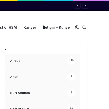
Dış görünümü de
Arama yap ..
st of HSM
Kariyer
İletişim – Künye
Kategoriler
Airbus
479
Altur
1
BBN Airlines
2
Best of HSM
38