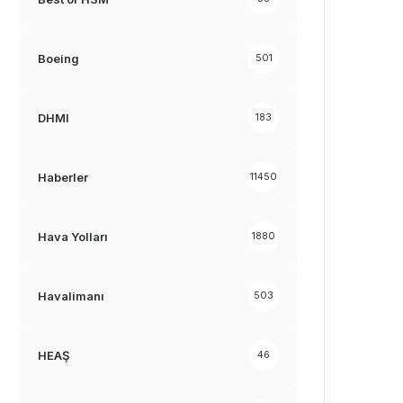
Boeing
501
DHMI
183
Haberler
11450
Hava Yolları
1880
Havalimanı
503
HEAŞ
46