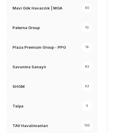
Mavi Gök Havacılık | MGA
60
Paterna Group
10
Plaza Premium Group - PPG
16
Savunma Sanayii
83
SHGM
63
Talpa
5
TAV Havalimanları
130