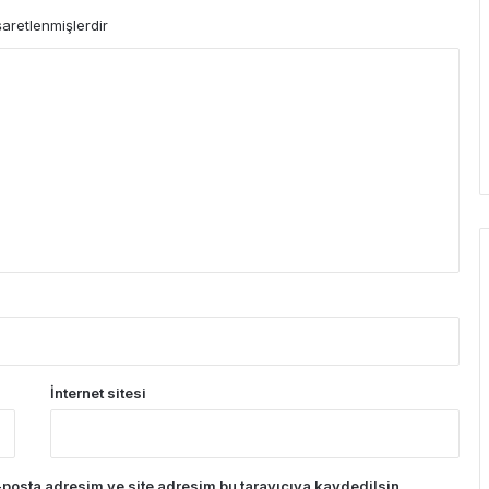
şaretlenmişlerdir
İnternet sitesi
posta adresim ve site adresim bu tarayıcıya kaydedilsin.