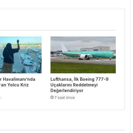
 Havalimanı’nda
Lufthansa, İlk Boeing 777-9
ran Yolcu Kriz
Uçaklarını Reddetmeyi
Değerlendiriyor
e
7 saat önce