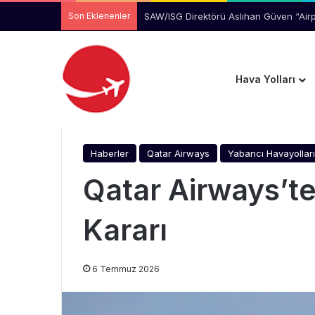
Son Eklenenler
Manchester Havalimanı’nda Uçağı Kaçır
Hava Yolları
Anasayfa
/
Haberler
/
Qatar Airways’ten Sabiha G
Haberler
Qatar Airways
Yabancı Havayolları
Qatar Airways’t
Kararı
6 Temmuz 2026