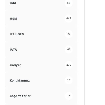
Hitit
58
HSM
442
HTK-SEN
10
IATA
47
Kariyer
270
Konuklarımız
17
Köşe Yazarları
17