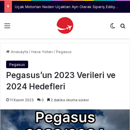
Uçak Motorları Neden Uçaktan Ayrı Olarak Sipariş Ediliyor?
Menü
Dış gö
Ar
Anasayfa
/
Hava Yolları
/
Pegasus
Pegasus
Pegasus’un 2023 Verileri ve
2024 Hedefleri
11 Kasım 2023
0
2 dakika okuma süresi