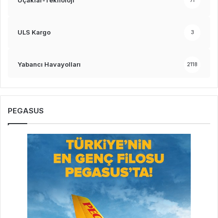
Uçaklar-Teknoloji
71
ULS Kargo
3
Yabancı Havayolları
2118
PEGASUS