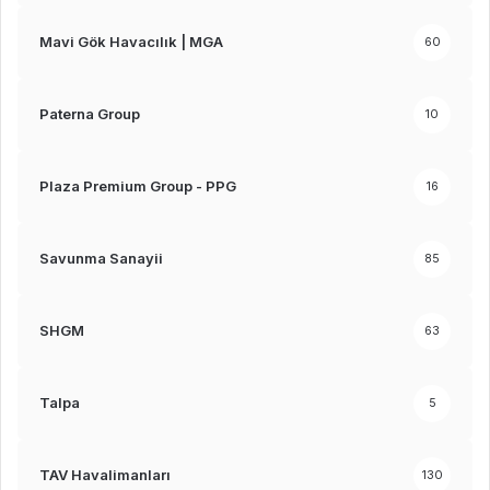
Mavi Gök Havacılık | MGA
60
Paterna Group
10
Plaza Premium Group - PPG
16
Savunma Sanayii
85
SHGM
63
Talpa
5
TAV Havalimanları
130