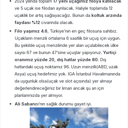
2024 yılında toplam
17 yeni uçağımız filoya katılacak
ve 5 uçak ise filodan ayrılacak. Haliyle toplamda 12
uçaklık bir artış sağlayacağız. Bunun da
koltuk arzında
faydası %12
civarında olacak.
Filo yaşımız 4.6
, Türkiye’nin en geç filosuna sahibiz.
Uçakların menzili ortalama 6 saatlik bir uçuş için uygun.
Bu şekilde uçuş menzilinde yer alan uçulabilecek ülke
sayısı 67 ve bunun 47’sine uçuşlar yapıyoruz.
Yurtiçi
oranımız yüzde 20, dış hatlar yüzde 80.
Dış
hatlardaki uçuş noktamız 96. Uzun menzilli(ABD, uzak
Asya) uçuş hedefimiz yok. IGA İstanbul Havalimanında
da uygunluk olsa(uçak ve slot açısında) yer almayı
değerlendireceğimiz bir liman ancak şu an için
planlarımızda yer almıyor.
Ali Sabancı
‘nın sağlık durumu gayet iyi.