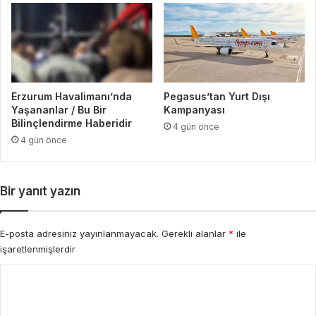
Erzurum Havalimanı’nda
Pegasus’tan Yurt Dışı
Yaşananlar / Bu Bir
Kampanyası
Bilinçlendirme Haberidir
4 gün önce
4 gün önce
Bir yanıt yazın
E-posta adresiniz yayınlanmayacak.
Gerekli alanlar
*
ile
işaretlenmişlerdir
Y
o