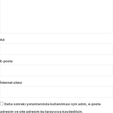
r
u
m
*
Ad
E-posta
İnternet sitesi
Daha sonraki yorumlarımda kullanılması için adım, e-posta
adresim ve site adresim bu tarayıcıya kaydedilsin.