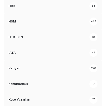
Hitit
58
HSM
443
HTK-SEN
10
IATA
47
Kariyer
270
Konuklarımız
17
Köşe Yazarları
17