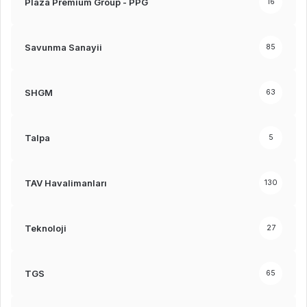
Plaza Premium Group - PPG
16
Savunma Sanayii
85
SHGM
63
Talpa
5
TAV Havalimanları
130
Teknoloji
27
TGS
65