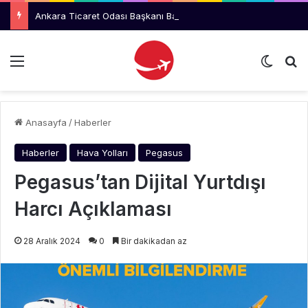
Ankara Ticaret Odası Başkanı Baran, THY Yönetimini Ziyaret Etti
Menü
Dış gö
Ar
Anasayfa
/
Haberler
Haberler
Hava Yolları
Pegasus
Pegasus’tan Dijital Yurtdışı
Harcı Açıklaması
28 Aralık 2024
0
Bir dakikadan az