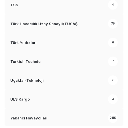
TSS
4
Türk Havacılık Uzay Sanayii/TUSAŞ
76
Türk Yıldızları
6
Turkish Technic
51
Uçaklar-Teknoloji
71
ULS Kargo
3
Yabancı Havayolları
2115