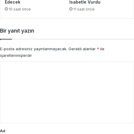
Edecek
İsabetle Vurdu
10 saat önce
11 saat önce
Bir yanıt yazın
E-posta adresiniz yayınlanmayacak.
Gerekli alanlar
*
ile
işaretlenmişlerdir
Y
o
r
u
m
*
Ad