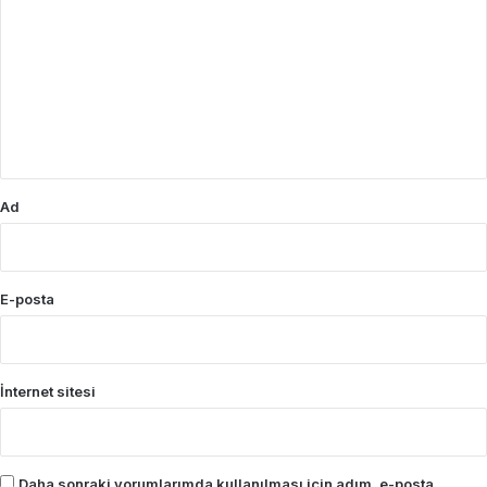
o
r
u
m
*
Ad
E-posta
İnternet sitesi
Daha sonraki yorumlarımda kullanılması için adım, e-posta