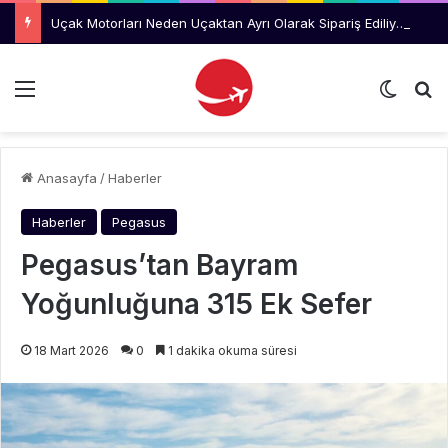
Uçak Motorları Neden Uçaktan Ayrı Olarak Sipariş Ediliyor?
Menü
Dış gö
Ar
Anasayfa
/
Haberler
Haberler
Pegasus
Pegasus’tan Bayram
Yoğunluğuna 315 Ek Sefer
18 Mart 2026
0
1 dakika okuma süresi