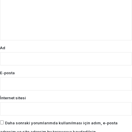
r
u
m
*
Ad
E-posta
İnternet sitesi
Daha sonraki yorumlarımda kullanılması için adım, e-posta
adresim ve site adresim bu tarayıcıya kaydedilsin.