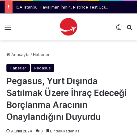
İGA İstanbul Havalimanı’nın 4. Pistinde Test Uçuşları Başladı
Menü
Dış gö
Ar
Anasayfa
/
Haberler
Haberler
Pegasus
Pegasus, Yurt Dışında
Satılmak Üzere İhraç Edeceği
Borçlanma Aracının
Onaylandığını Duyurdu
9 Eylül 2024
0
Bir dakikadan az