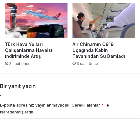
Türk Hava Yolları
Air China’nın C919
Çalışanlarına Havaist
Uçağında Kabin
İndiriminde Artış
Tavanından Su Damladı
3 saat önce
3 saat önce
Bir yanıt yazın
E-posta adresiniz yayınlanmayacak.
Gerekli alanlar
*
ile
işaretlenmişlerdir
Y
o