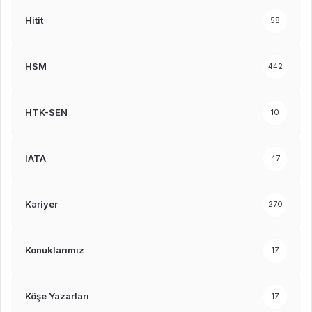
Hitit
58
HSM
442
HTK-SEN
10
IATA
47
Kariyer
270
Konuklarımız
17
Köşe Yazarları
17