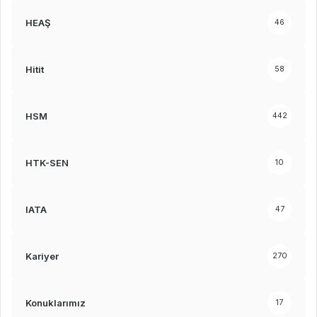
HEAŞ
46
Hitit
58
HSM
442
HTK-SEN
10
IATA
47
Kariyer
270
Konuklarımız
17