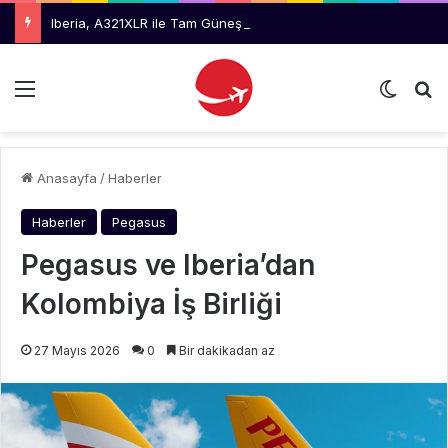
Iberia, A321XLR ile Tam Güneş Tutulmasını Takip Edecek
Menü
Dış gö
Ar
Anasayfa
/
Haberler
Haberler
Pegasus
Pegasus ve Iberia’dan
Kolombiya İş Birliği
27 Mayıs 2026
0
Bir dakikadan az