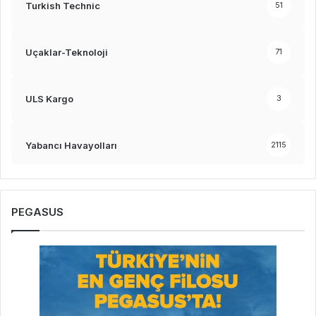
Turkish Technic
51
Uçaklar-Teknoloji
71
ULS Kargo
3
Yabancı Havayolları
2115
PEGASUS