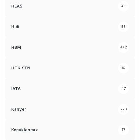
HEAŞ
46
Hitit
58
HSM
442
HTK-SEN
10
IATA
47
Kariyer
270
Konuklarımız
17