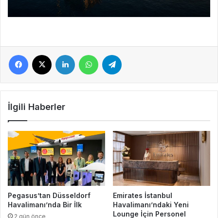
Facebook
X
LinkedIn
WhatsApp
Telegram
İlgili Haberler
Pegasus’tan Düsseldorf
Emirates İstanbul
Havalimanı’nda Bir İlk
Havalimanı’ndaki Yeni
Lounge İçin Personel
2 gün önce