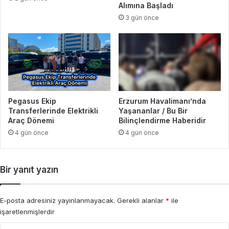
Alımına Başladı
3 gün önce
Pegasus Ekip
Erzurum Havalimanı’nda
Transferlerinde Elektrikli
Yaşananlar / Bu Bir
Araç Dönemi
Bilinçlendirme Haberidir
4 gün önce
4 gün önce
Bir yanıt yazın
E-posta adresiniz yayınlanmayacak.
Gerekli alanlar
*
ile
işaretlenmişlerdir