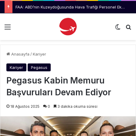
FAA: ABD’nin Kuzeydoğusunda Hava Trafiği Personel Eksikliği Nedeniyle Gecikme Uyarısı
Menü
Dış gö
Ar
Anasayfa
/
Kariyer
Kariyer
Pegasus
Pegasus Kabin Memuru
Başvuruları Devam Ediyor
18 Ağustos 2025
0
3 dakika okuma süresi