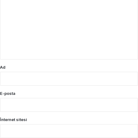
Y
o
r
u
m
*
Ad
E-posta
İnternet sitesi