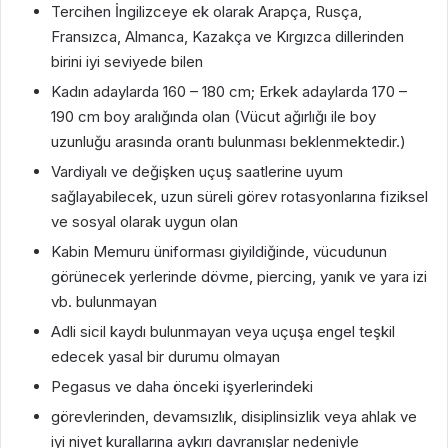
Tercihen İngilizceye ek olarak Arapça, Rusça,
Fransızca, Almanca, Kazakça ve Kırgızca dillerinden
birini iyi seviyede bilen
Kadın adaylarda 160 – 180 cm; Erkek adaylarda 170 –
190 cm boy aralığında olan (Vücut ağırlığı ile boy
uzunluğu arasında orantı bulunması beklenmektedir.)
Vardiyalı ve değişken uçuş saatlerine uyum
sağlayabilecek, uzun süreli görev rotasyonlarına fiziksel
ve sosyal olarak uygun olan
Kabin Memuru üniforması giyildiğinde, vücudunun
görünecek yerlerinde dövme, piercing, yanık ve yara izi
vb. bulunmayan
Adli sicil kaydı bulunmayan veya uçuşa engel teşkil
edecek yasal bir durumu olmayan
Pegasus ve daha önceki işyerlerindeki
görevlerinden, devamsızlık, disiplinsizlik veya ahlak ve
iyi niyet kurallarına aykırı davranışlar nedeniyle