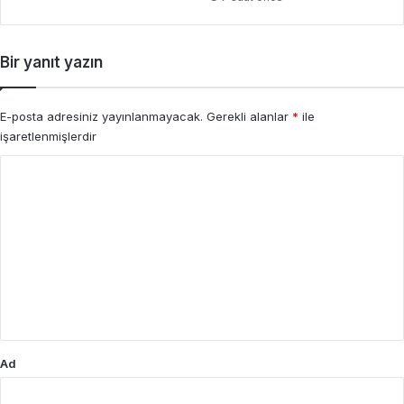
Bir yanıt yazın
E-posta adresiniz yayınlanmayacak.
Gerekli alanlar
*
ile
işaretlenmişlerdir
Y
o
r
u
m
*
Ad