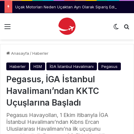
Uçak Motorları Neden Uçaktan Ayrı Olarak Sipariş Ediliyor?
Menü
Dış gö
Ar
Anasayfa
/
Haberler
Haberler
HSM
İGA İstanbul Havalimanı
Pegasus
Pegasus, İGA İstanbul
Havalimanı’ndan KKTC
Uçuşlarına Başladı
Pegasus Havayolları, 1 Ekim itibarıyla İGA
İstanbul Havalimanı’ndan Kıbrıs Ercan
Uluslararası Havalimanı’na ilk uçuşunu