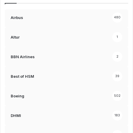
Airbus
480
Altur
1
BBN Airlines
2
Best of HSM
39
Boeing
502
DHMI
183