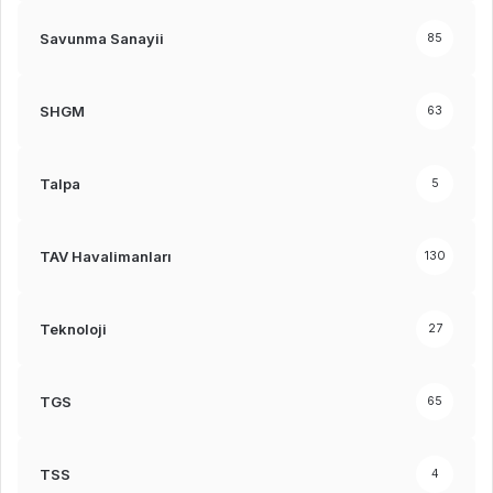
Savunma Sanayii
85
SHGM
63
Talpa
5
TAV Havalimanları
130
Teknoloji
27
TGS
65
TSS
4