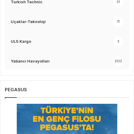
Turkish Technic
51
Uçaklar-Teknoloji
71
ULS Kargo
3
Yabancı Havayolları
2122
PEGASUS