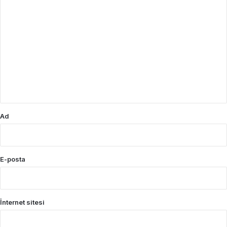
Y
o
r
u
m
*
Ad
E-posta
İnternet sitesi