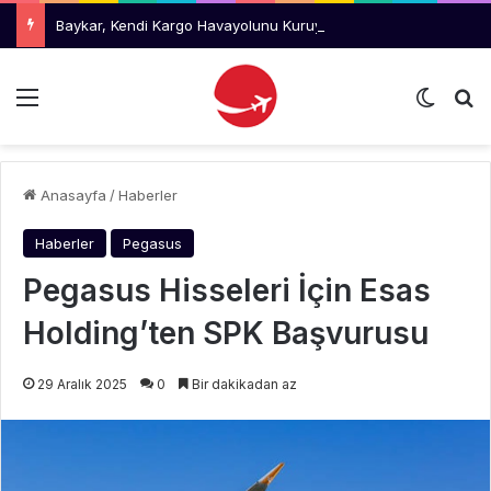
Baykar, Kendi Kargo Havayolunu Kuruyor
Menü
Dış gö
Ar
Anasayfa
/
Haberler
Haberler
Pegasus
Pegasus Hisseleri İçin Esas
Holding’ten SPK Başvurusu
29 Aralık 2025
0
Bir dakikadan az