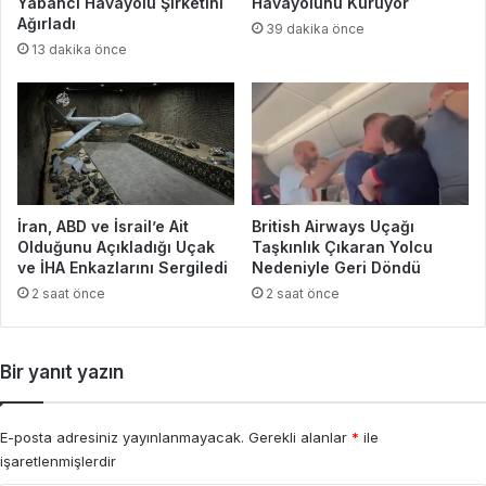
Yabancı Havayolu Şirketini
Havayolunu Kuruyor
Ağırladı
39 dakika önce
13 dakika önce
İran, ABD ve İsrail’e Ait
British Airways Uçağı
Olduğunu Açıkladığı Uçak
Taşkınlık Çıkaran Yolcu
ve İHA Enkazlarını Sergiledi
Nedeniyle Geri Döndü
2 saat önce
2 saat önce
Bir yanıt yazın
E-posta adresiniz yayınlanmayacak.
Gerekli alanlar
*
ile
işaretlenmişlerdir