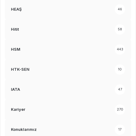
HEAŞ
46
Hitit
58
HSM
443
HTK-SEN
10
IATA
47
Kariyer
270
Konuklarımız
17