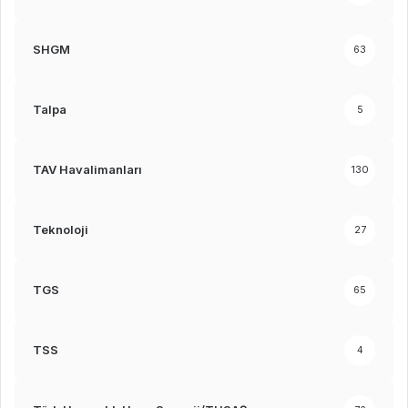
SHGM
63
Talpa
5
TAV Havalimanları
130
Teknoloji
27
TGS
65
TSS
4