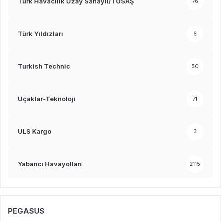
Türk Havacılık Uzay Sanayii/TUSAŞ
76
Türk Yıldızları
6
Turkish Technic
50
Uçaklar-Teknoloji
71
ULS Kargo
3
Yabancı Havayolları
2115
PEGASUS