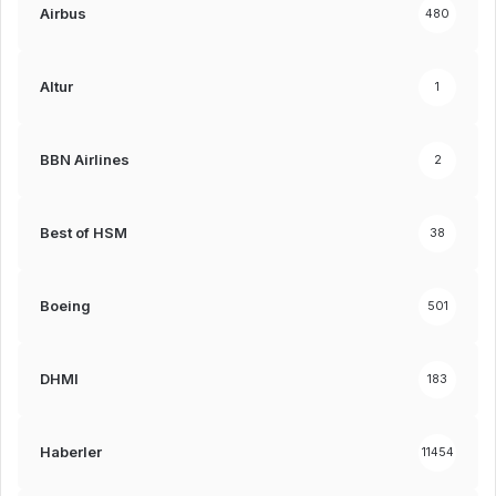
Airbus
480
Altur
1
BBN Airlines
2
Best of HSM
38
Boeing
501
DHMI
183
Haberler
11454