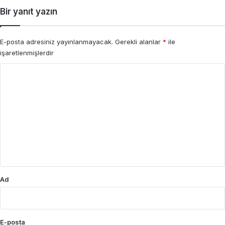
Bir yanıt yazın
E-posta adresiniz yayınlanmayacak.
Gerekli alanlar
*
ile
işaretlenmişlerdir
Y
o
r
u
m
*
Ad
E-posta