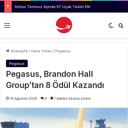
Airbus Temmuz Ayında 67 Uçak Teslim Etti
Menü
Dış gö
Ar
Anasayfa
/
Hava Yolları
/
Pegasus
Pegasus
Pegasus, Brandon Hall
Group’tan 8 Ödül Kazandı
19 Ağustos 2025
0
1 dakika okuma süresi