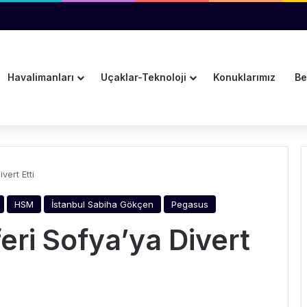
 Test Uçuşları Başladı
Havalimanları
Uçaklar-Teknoloji
Konuklarımız
Be
vert Etti
HSM
İstanbul Sabiha Gökçen
Pegasus
eri Sofya’ya Divert