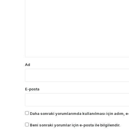
Y
o
r
u
m
*
Ad
E-posta
Daha sonraki yorumlarımda kullanılması için adım, e-
Beni sonraki yorumlar için e-posta ile bilgilendir.