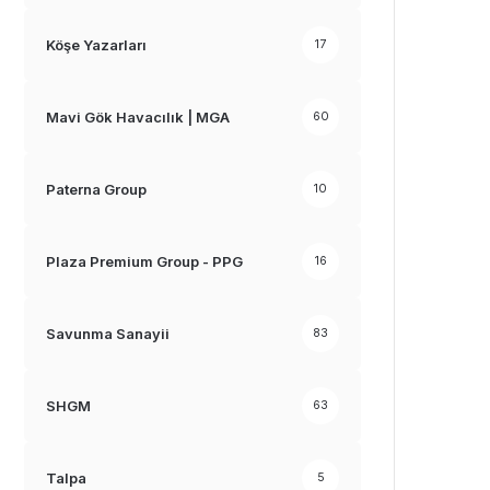
Köşe Yazarları
17
Mavi Gök Havacılık | MGA
60
Paterna Group
10
Plaza Premium Group - PPG
16
Savunma Sanayii
83
SHGM
63
Talpa
5