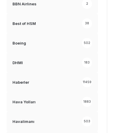
BBN Airlines
2
Best of HSM
38
Boeing
502
DHMI
183
Haberler
11459
Hava Yolları
1883
Havalimanı
503