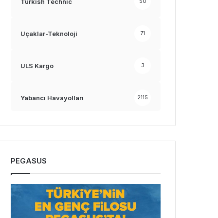
Turkish Technic
50
Uçaklar-Teknoloji
71
ULS Kargo
3
Yabancı Havayolları
2115
PEGASUS