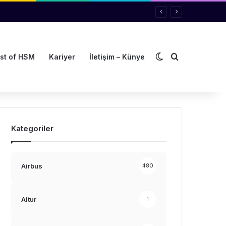
Dış görünümü de
Arama yap ..
st of HSM
Kariyer
İletişim – Künye
Kategoriler
Airbus
480
Altur
1