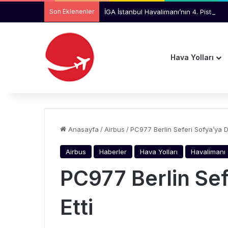
Son Eklenenler
İGA İstanbul Havalimanı’nın 4. Pistinde
Hava Yolları
Anasayfa
/
Airbus
/
PC977 Berlin Seferi Sofya’ya Di
Airbus
Haberler
Hava Yolları
Havalimanı
PC977 Berlin Sef
Etti