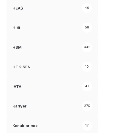
HEAŞ
46
Hitit
58
HSM
442
HTK-SEN
10
IATA
47
Kariyer
270
Konuklarımız
17