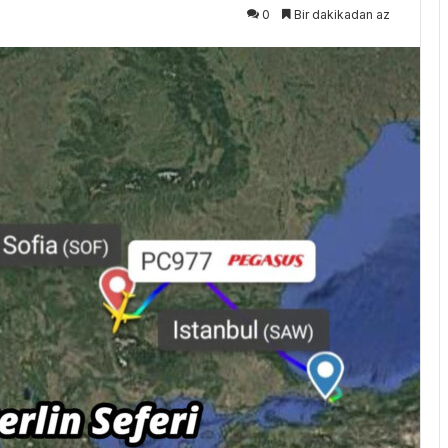
0
Bir dakikadan az