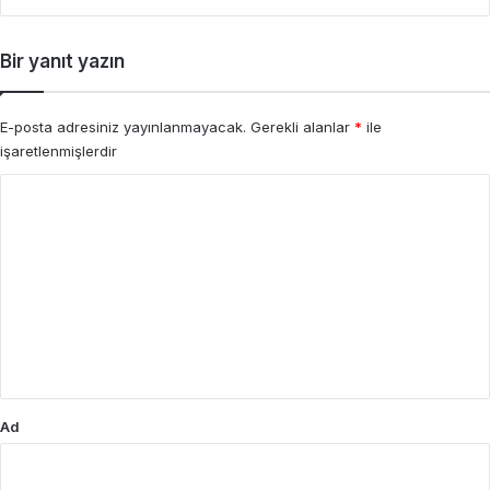
Bir yanıt yazın
E-posta adresiniz yayınlanmayacak.
Gerekli alanlar
*
ile
işaretlenmişlerdir
Y
o
r
u
m
*
Ad