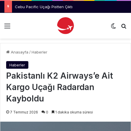
Cebu Pacific Uçağı Pistten Çıktı
Menü
Dış gö
Ar
Anasayfa
/
Haberler
Haberler
Pakistanlı K2 Airways’e Ait
Kargo Uçağı Radardan
Kayboldu
7 Temmuz 2026
0
1 dakika okuma süresi