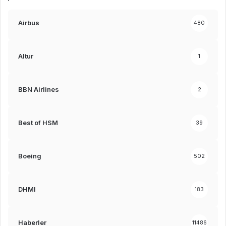
Airbus
480
Altur
1
BBN Airlines
2
Best of HSM
39
Boeing
502
DHMI
183
Haberler
11486