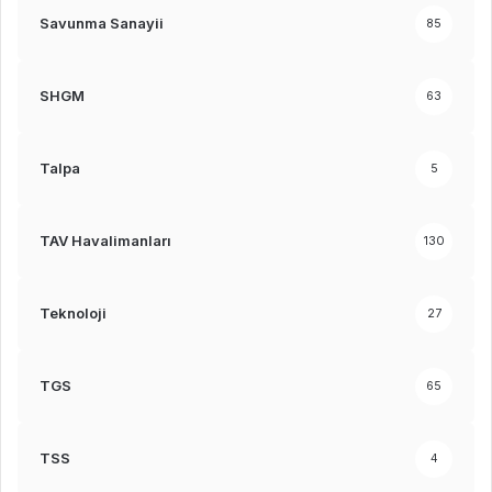
Savunma Sanayii
85
SHGM
63
Talpa
5
TAV Havalimanları
130
Teknoloji
27
TGS
65
TSS
4