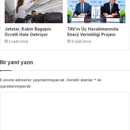
Jetstar, Kabin Bagajını
TAV’ın Üç Havalimanında
Ücretli Hale Getiriyor
Enerji Verimliliği Projesi
2 saat önce
3 saat önce
Bir yanıt yazın
E-posta adresiniz yayınlanmayacak.
Gerekli alanlar
*
ile
işaretlenmişlerdir
Y
o
r
u