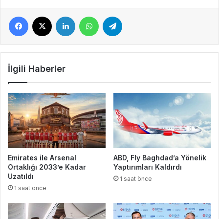
Facebook
X
LinkedIn
WhatsApp
Telegram
İlgili Haberler
Emirates ile Arsenal
ABD, Fly Baghdad’a Yönelik
Ortaklığı 2033’e Kadar
Yaptırımları Kaldırdı
Uzatıldı
1 saat önce
1 saat önce