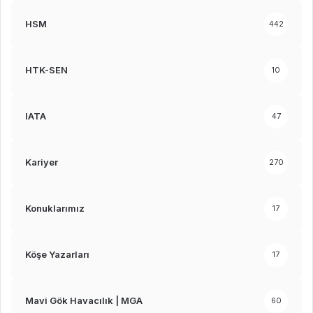
HSM
442
HTK-SEN
10
IATA
47
Kariyer
270
Konuklarımız
17
Köşe Yazarları
17
Mavi Gök Havacılık | MGA
60