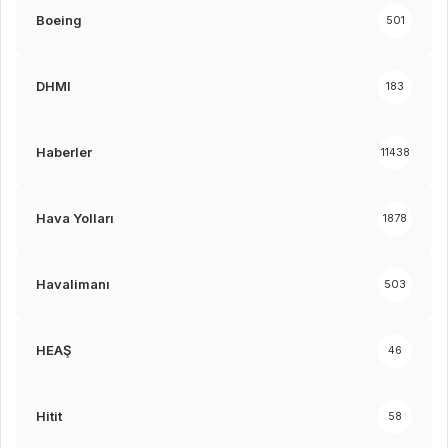
Boeing
501
DHMI
183
Haberler
11438
Hava Yolları
1878
Havalimanı
503
HEAŞ
46
Hitit
58