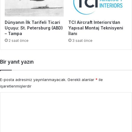
Dünyanın İlk Tarifeli Ticari
TCI Aircraft Interiors’dan
Uçuşu: St. Petersburg (ABD)
Yapısal Montaj Teknisyeni
– Tampa
İlanı
2 saat önce
3 saat önce
Bir yanıt yazın
E-posta adresiniz yayınlanmayacak.
Gerekli alanlar
*
ile
işaretlenmişlerdir
Y
o
r
u