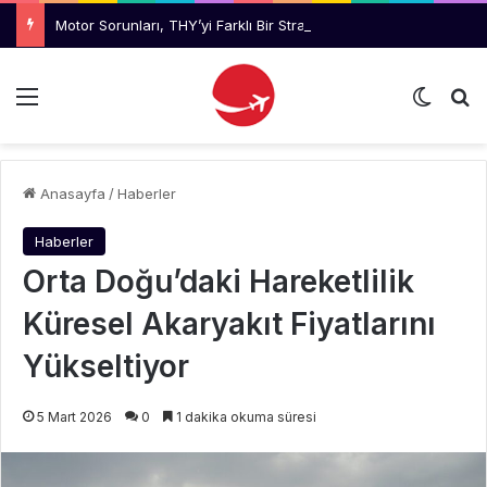
Motor Sorunları, THY’yi Farklı Bir Stratejiye Yöneltti
Menü
Dış gö
Ar
Anasayfa
/
Haberler
Haberler
Orta Doğu’daki Hareketlilik
Küresel Akaryakıt Fiyatlarını
Yükseltiyor
5 Mart 2026
0
1 dakika okuma süresi