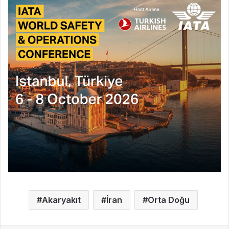
Akaryakıt
İran
Orta Doğu