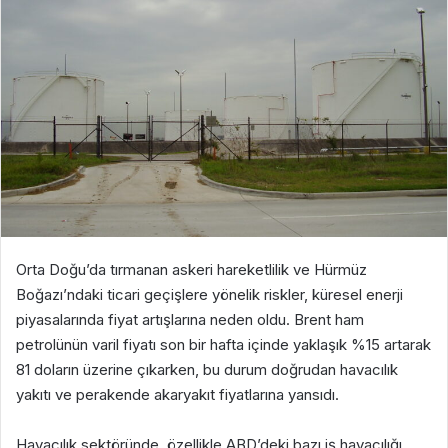
Orta Doğu’da tırmanan askeri hareketlilik ve Hürmüz
Boğazı’ndaki ticari geçişlere yönelik riskler, küresel enerji
piyasalarında fiyat artışlarına neden oldu. Brent ham
petrolünün varil fiyatı son bir hafta içinde yaklaşık %15 artarak
81 doların üzerine çıkarken, bu durum doğrudan havacılık
yakıtı ve perakende akaryakıt fiyatlarına yansıdı.
Havacılık sektöründe, özellikle ABD’deki bazı iş havacılığı