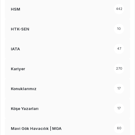
HSM
442
HTK-SEN
10
IATA
47
Kariyer
270
Konuklarımız
17
Köşe Yazarları
17
Mavi Gök Havacılık | MGA
60