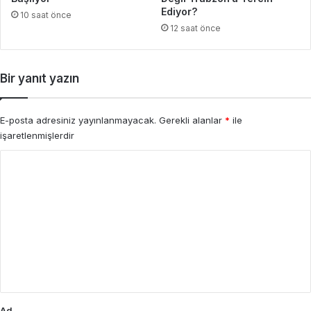
Ediyor?
10 saat önce
12 saat önce
Bir yanıt yazın
E-posta adresiniz yayınlanmayacak.
Gerekli alanlar
*
ile
işaretlenmişlerdir
Y
o
r
u
m
*
Ad