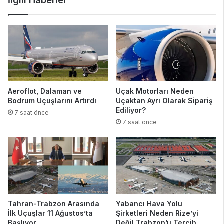
İlgili Haberler
Aeroflot, Dalaman ve
Uçak Motorları Neden
Bodrum Uçuşlarını Artırdı
Uçaktan Ayrı Olarak Sipariş
Ediliyor?
7 saat önce
7 saat önce
Tahran-Trabzon Arasında
Yabancı Hava Yolu
İlk Uçuşlar 11 Ağustos’ta
Şirketleri Neden Rize’yi
Başlıyor
Değil Trabzon’u Tercih