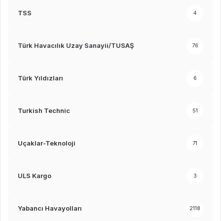
TSS
4
Türk Havacılık Uzay Sanayii/TUSAŞ
76
Türk Yıldızları
6
Turkish Technic
51
Uçaklar-Teknoloji
71
ULS Kargo
3
Yabancı Havayolları
2118