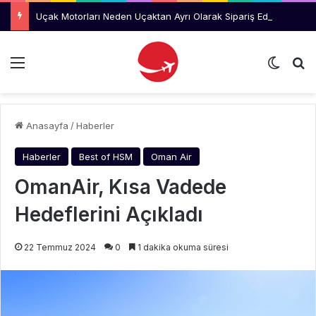
Uçak Motorları Neden Uçaktan Ayrı Olarak Sipariş Ediliyor?
Menü
Dış gö
Ar
Anasayfa
/
Haberler
Haberler
Best of HSM
Oman Air
OmanAir, Kısa Vadede
Hedeflerini Açıkladı
22 Temmuz 2024
0
1 dakika okuma süresi