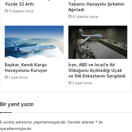
Yüzde 32 Arttı
Yabancı Havayolu Şirketini
Ağırladı
11 dakika önce
41 dakika önce
Baykar, Kendi Kargo
İran, ABD ve İsrail’e Ait
Havayolunu Kuruyor
Olduğunu Açıkladığı Uçak
ve İHA Enkazlarını Sergiledi
1 saat önce
2 saat önce
Bir yanıt yazın
E-posta adresiniz yayınlanmayacak.
Gerekli alanlar
*
ile
işaretlenmişlerdir