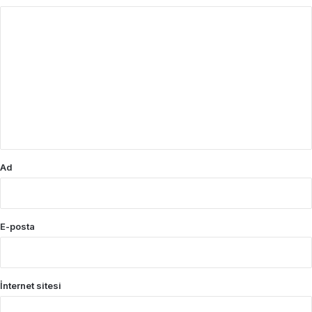
Y
o
r
u
m
*
Ad
E-posta
İnternet sitesi