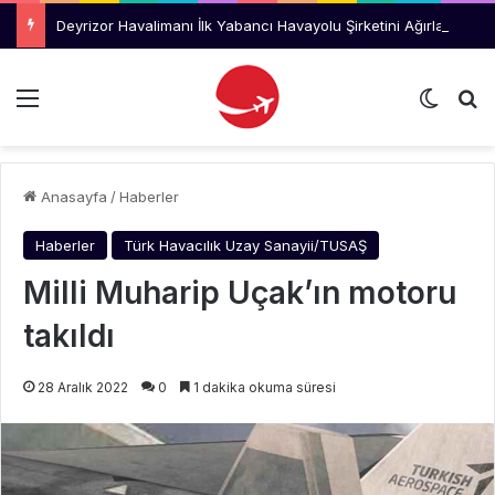
Deyrizor Havalimanı İlk Yabancı Havayolu Şirketini Ağırladı
Menü
Dış gö
Ar
Anasayfa
/
Haberler
Haberler
Türk Havacılık Uzay Sanayii/TUSAŞ
Milli Muharip Uçak’ın motoru
takıldı
28 Aralık 2022
0
1 dakika okuma süresi