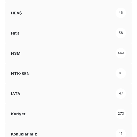
HEAŞ
46
Hitit
58
HSM
443
HTK-SEN
10
IATA
47
Kariyer
270
Konuklarımız
17