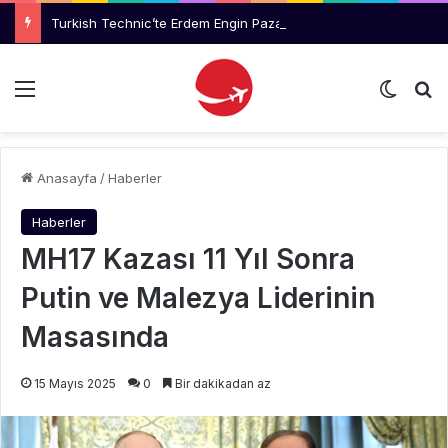
Turkish Technic’te Erdem Engin Pazarlama ve Kurumsal İletişim Müdürlüğüne Atandı
Menü
Dış gö
Ar
Anasayfa
/
Haberler
Haberler
MH17 Kazası 11 Yıl Sonra
Putin ve Malezya Liderinin
Masasında
15 Mayıs 2025
0
Bir dakikadan az