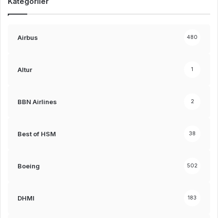
Kategoriler
Airbus
480
Altur
1
BBN Airlines
2
Best of HSM
38
Boeing
502
DHMI
183