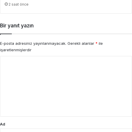
2 saat önce
Bir yanıt yazın
E-posta adresiniz yayınlanmayacak.
Gerekli alanlar
*
ile
işaretlenmişlerdir
Y
o
r
u
m
*
Ad