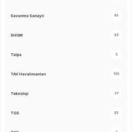
Savunma Sanayii
85
SHGM
63
Talpa
5
TAV Havalimanları
130
Teknoloji
27
TGS
65