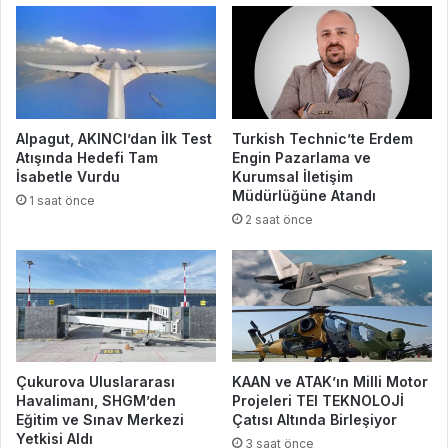
Alpagut, AKINCI’dan İlk Test
Turkish Technic’te Erdem
Atışında Hedefi Tam
Engin Pazarlama ve
İsabetle Vurdu
Kurumsal İletişim
Müdürlüğüne Atandı
1 saat önce
2 saat önce
Çukurova Uluslararası
KAAN ve ATAK’ın Milli Motor
Havalimanı, SHGM’den
Projeleri TEI TEKNOLOJİ
Eğitim ve Sınav Merkezi
Çatısı Altında Birleşiyor
Yetkisi Aldı
3 saat önce