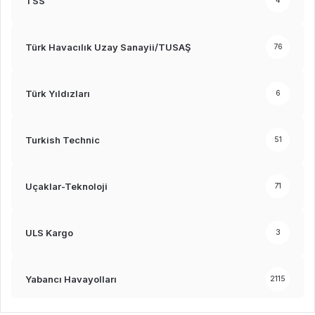
TSS
4
Türk Havacılık Uzay Sanayii/TUSAŞ
76
Türk Yıldızları
6
Turkish Technic
51
Uçaklar-Teknoloji
71
ULS Kargo
3
Yabancı Havayolları
2115