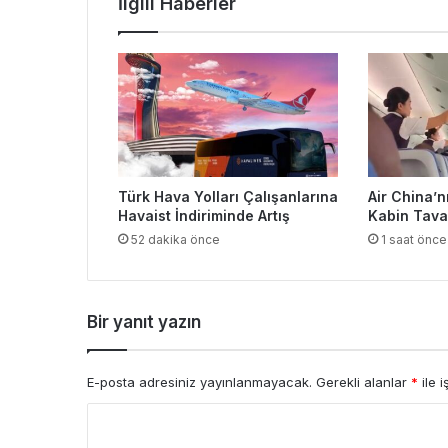
İlgili Haberler
Türk Hava Yolları Çalışanlarına
Air China’
Havaist İndiriminde Artış
Kabin Tava
52 dakika önce
1 saat önce
Bir yanıt yazın
E-posta adresiniz yayınlanmayacak.
Gerekli alanlar
*
ile i
Y
o