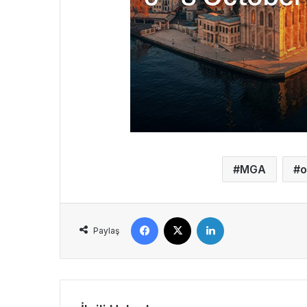
MGA
o
Facebook
X
LinkedIn
Paylaş