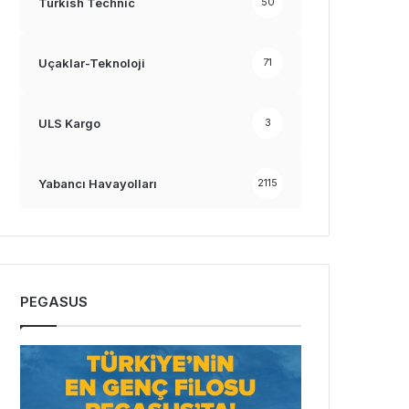
Turkish Technic
50
Uçaklar-Teknoloji
71
ULS Kargo
3
Yabancı Havayolları
2115
PEGASUS