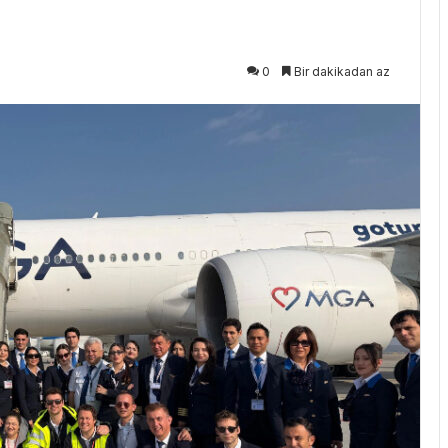
0
Bir dakikadan az