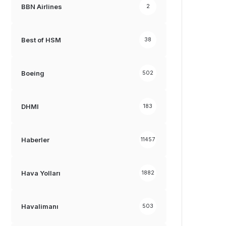
BBN Airlines
2
Best of HSM
38
Boeing
502
DHMI
183
Haberler
11457
Hava Yolları
1882
Havalimanı
503