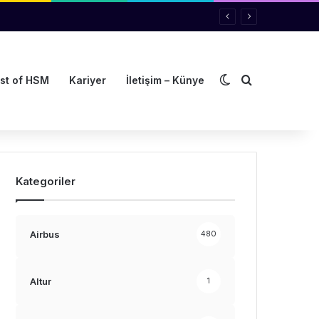
Dış görünümü de
Arama yap ..
st of HSM
Kariyer
İletişim – Künye
Kategoriler
Airbus
480
Altur
1