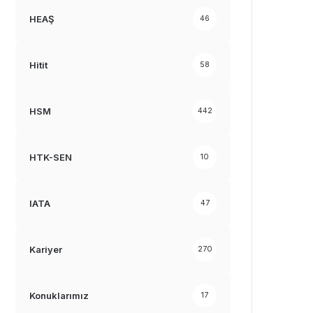
HEAŞ
46
Hitit
58
HSM
442
HTK-SEN
10
IATA
47
Kariyer
270
Konuklarımız
17