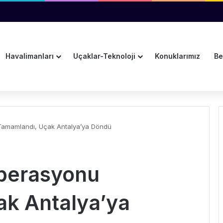
vanından Su Damladı
Havalimanları
Uçaklar-Teknoloji
Konuklarımız
Be
amamlandı, Uçak Antalya’ya Döndü
perasyonu
k Antalya’ya