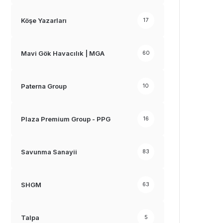
Köşe Yazarları
17
Mavi Gök Havacılık | MGA
60
Paterna Group
10
Plaza Premium Group - PPG
16
Savunma Sanayii
83
SHGM
63
Talpa
5