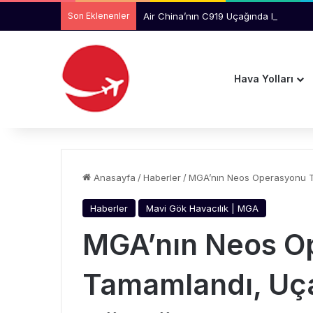
Son Eklenenler
Air China’nın C919 Uçağında Kabin Ta
Hava Yolları
Anasayfa
/
Haberler
/
MGA’nın Neos Operasyonu T
Haberler
Mavi Gök Havacılık | MGA
MGA’nın Neos O
Tamamlandı, Uça