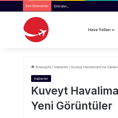
Son Eklenenler
Emirates ile Arsenal Ortaklığı 2033’e Ka
Hava Yolları
Anasayfa
/
Haberler
/
Kuveyt Havalimanı’na Saldır
Haberler
Kuveyt Havaliman
Yeni Görüntüler