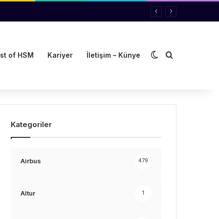
Dış görünümü de
Arama yap ..
st of HSM
Kariyer
İletişim – Künye
Kategoriler
Airbus
479
Altur
1