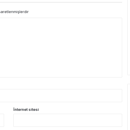
şaretlenmişlerdir
İnternet sitesi