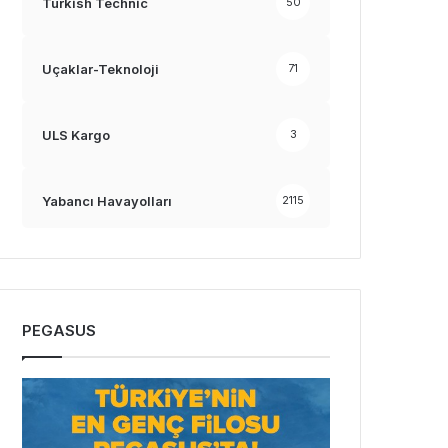
Turkish Technic
50
Uçaklar-Teknoloji
71
ULS Kargo
3
Yabancı Havayolları
2115
PEGASUS