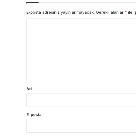
E-posta adresiniz yayınlanmayacak.
Gerekli alanlar
*
ile i
Y
o
r
u
m
*
Ad
E-posta