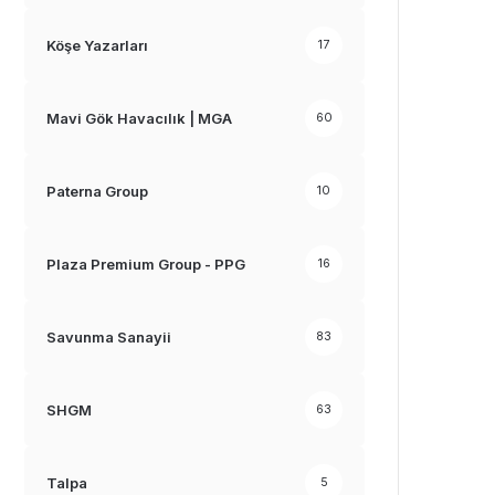
Köşe Yazarları
17
Mavi Gök Havacılık | MGA
60
Paterna Group
10
Plaza Premium Group - PPG
16
Savunma Sanayii
83
SHGM
63
Talpa
5