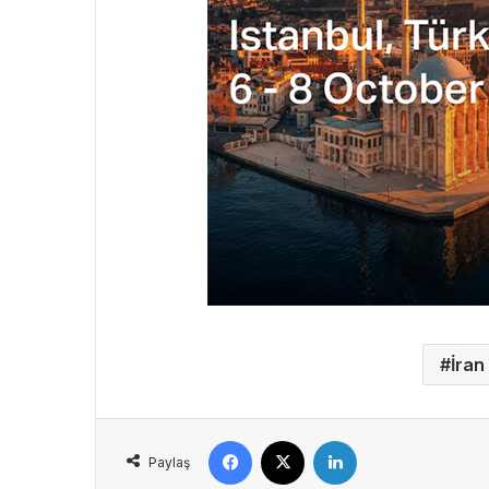
İran
Facebook
X
LinkedIn
Paylaş