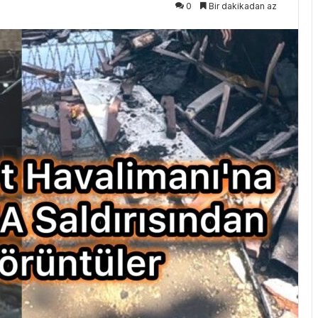
0
Bir dakikadan az