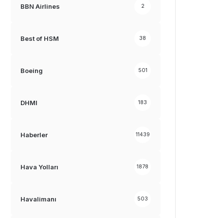
BBN Airlines
2
Best of HSM
38
Boeing
501
DHMI
183
Haberler
11439
Hava Yolları
1878
Havalimanı
503