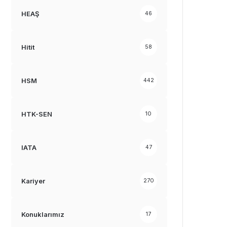
HEAŞ
46
Hitit
58
HSM
442
HTK-SEN
10
IATA
47
Kariyer
270
Konuklarımız
17