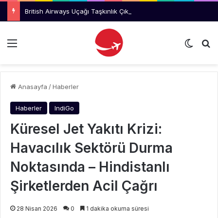
British Airways Uçağı Taşkınlık Çıkaran Yolcu Nedeniyle Geri Döndü
Menü
Dış gö
Ar
Anasayfa
/
Haberler
Haberler
IndiGo
Küresel Jet Yakıtı Krizi:
Havacılık Sektörü Durma
Noktasında – Hindistanlı
Şirketlerden Acil Çağrı
28 Nisan 2026
0
1 dakika okuma süresi