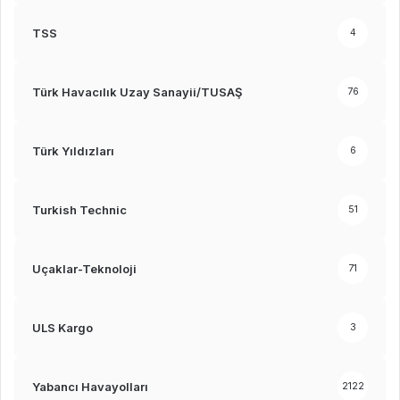
TSS
4
Türk Havacılık Uzay Sanayii/TUSAŞ
76
Türk Yıldızları
6
Turkish Technic
51
Uçaklar-Teknoloji
71
ULS Kargo
3
Yabancı Havayolları
2122