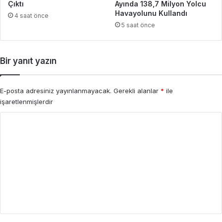
Çıktı
Ayında 138,7 Milyon Yolcu
Havayolunu Kullandı
4 saat önce
5 saat önce
Bir yanıt yazın
E-posta adresiniz yayınlanmayacak.
Gerekli alanlar
*
ile
işaretlenmişlerdir
Y
o
r
u
m
*