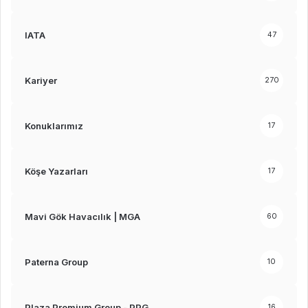
IATA
47
Kariyer
270
Konuklarımız
17
Köşe Yazarları
17
Mavi Gök Havacılık | MGA
60
Paterna Group
10
Plaza Premium Group - PPG
16