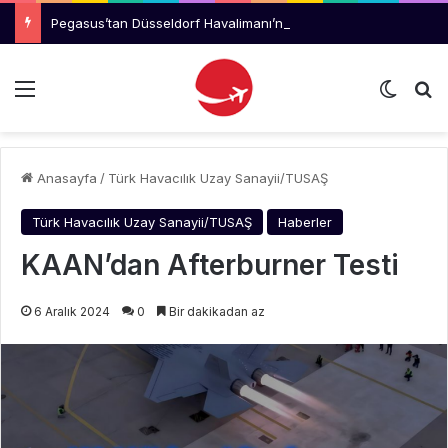
Pegasus’tan Düsseldorf Havalimanı’nda Bir İlk
Menü
Dış gö
Ar
Anasayfa
/
Türk Havacılık Uzay Sanayii/TUSAŞ
Türk Havacılık Uzay Sanayii/TUSAŞ
Haberler
KAAN’dan Afterburner Testi
6 Aralık 2024
0
Bir dakikadan az