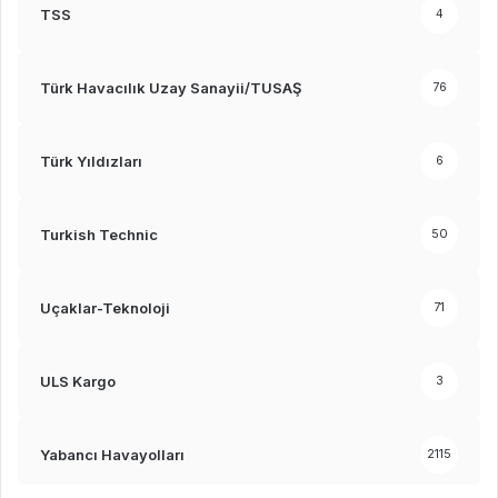
TSS
4
Türk Havacılık Uzay Sanayii/TUSAŞ
76
Türk Yıldızları
6
Turkish Technic
50
Uçaklar-Teknoloji
71
ULS Kargo
3
Yabancı Havayolları
2115