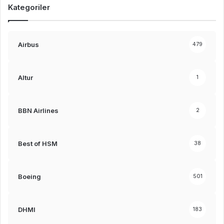
Kategoriler
Airbus
479
Altur
1
BBN Airlines
2
Best of HSM
38
Boeing
501
DHMI
183