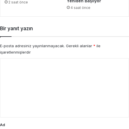
Yeniden Başlıyor
2 saat önce
4 saat önce
Bir yanıt yazın
E-posta adresiniz yayınlanmayacak.
Gerekli alanlar
*
ile
işaretlenmişlerdir
Y
o
r
u
m
*
Ad