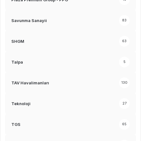
Savunma Sanayii
83
SHGM
63
Talpa
5
TAV Havalimanları
130
Teknoloji
27
TGS
65